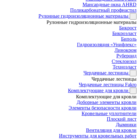
Мансардные окна AHRD
Поликарбонатный профнастил
Рулонные гидроизоляционные материалы
Рулонные гидроизоляционные материалы
Бикрост
Бикроэласт
Биполь
Гидроизоляция «Унифлекс»
Линокром
Рубероид
Стеклоизол
Техноэласт
Чердачные лестницы
Чердачные лестницы
Чердачные лестницы Fakro
Комплектующие для кровли
Комплектующие для кровли
Доборные элементы кровли
Элементы безопасности кровли
Кровельные уплотнители
Плоский лист
Дымники
Вентиляция для кровли
Инструменты для кровельных работ