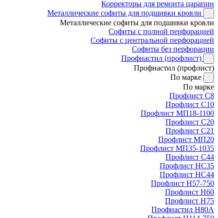
Корректоры для ремонта царапин
Металлические софиты для подшивки кровли
Металлические софиты для подшивки кровли
Софиты с полной перфорацией
Софиты с центральной перфорацией
Софиты без перфорации
Профнастил (профлист)
Профнастил (профлист)
По марке
По марке
Профлист С8
Профлист С10
Профлист МП18-1100
Профлист С20
Профлист С21
Профлист МП20
Профлист МП35-1035
Профлист С44
Профлист НС35
Профлист НС44
Профлист Н57-750
Профлист Н60
Профлист Н75
Профнастил Н80А