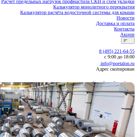
Расчет предельных нагрузок профнастила СКН и схем укладки
Калькулятор монолитного перекрытия
Калькулятор расчёта водосточной системы для крыши
Новости
Доставка и оплата
Контакты
Акции
8 (495) 221-64-55
с 9:00 до 18:00
info@poetalon.ru
Адрес скопирован