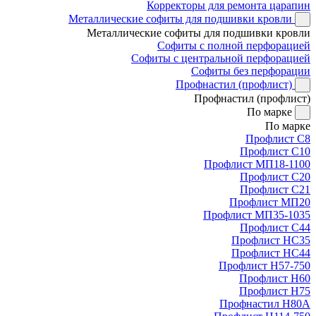
Корректоры для ремонта царапин
Металлические софиты для подшивки кровли
Металлические софиты для подшивки кровли
Софиты с полной перфорацией
Софиты с центральной перфорацией
Софиты без перфорации
Профнастил (профлист)
Профнастил (профлист)
По марке
По марке
Профлист С8
Профлист С10
Профлист МП18-1100
Профлист С20
Профлист С21
Профлист МП20
Профлист МП35-1035
Профлист С44
Профлист НС35
Профлист НС44
Профлист Н57-750
Профлист Н60
Профлист Н75
Профнастил Н80А