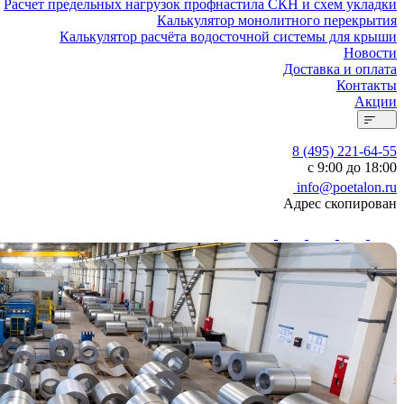
Расчет предельных нагрузок профнастила СКН и схем укладки
Калькулятор монолитного перекрытия
Калькулятор расчёта водосточной системы для крыши
Новости
Доставка и оплата
Контакты
Акции
8 (495) 221-64-55
с 9:00 до 18:00
info@poetalon.ru
Адрес скопирован