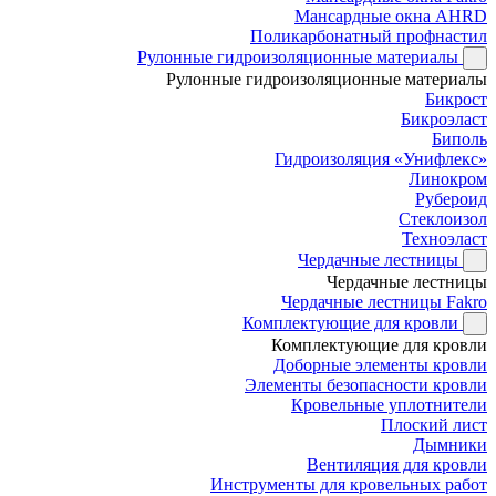
Мансардные окна AHRD
Поликарбонатный профнастил
Рулонные гидроизоляционные материалы
Рулонные гидроизоляционные материалы
Бикрост
Бикроэласт
Биполь
Гидроизоляция «Унифлекс»
Линокром
Рубероид
Стеклоизол
Техноэласт
Чердачные лестницы
Чердачные лестницы
Чердачные лестницы Fakro
Комплектующие для кровли
Комплектующие для кровли
Доборные элементы кровли
Элементы безопасности кровли
Кровельные уплотнители
Плоский лист
Дымники
Вентиляция для кровли
Инструменты для кровельных работ