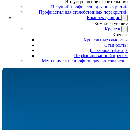
Индустриальное строительство
Несущий профнастил для перекрытий
Профнастил для сталебетонных перекрытий
Комплектующие
Комплектующие
Крепеж
Крепеж
Кровельные саморезы
Стад-болты
Для забора и фасада
Перфорированный крепёж
Металлические профили для гипсокартона