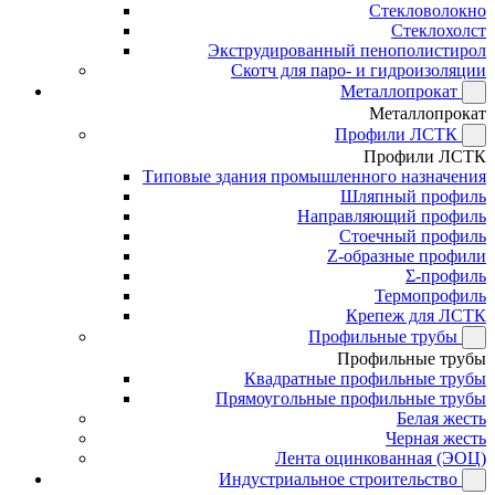
Стекловолокно
Стеклохолст
Экструдированный пенополистирол
Скотч для паро- и гидроизоляции
Металлопрокат
Металлопрокат
Профили ЛСТК
Профили ЛСТК
Типовые здания промышленного назначения
Шляпный профиль
Направляющий профиль
Стоечный профиль
Z-образные профили
Σ-профиль
Термопрофиль
Крепеж для ЛСТК
Профильные трубы
Профильные трубы
Квадратные профильные трубы
Прямоугольные профильные трубы
Белая жесть
Черная жесть
Лента оцинкованная (ЭОЦ)
Индустриальное строительство