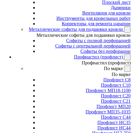
Плоский лист
Дымники
Вентиляция для кровли
Инструменты для кровельных работ
Корректоры для ремонта царапин
Металлические софиты для подшивки кровли
Металлические софиты для подшивки кровли
Софиты с полной перфорацией
Софиты с центральной перфорацией
Софиты без перфорации
Профнастил (профлист)
Профнастил (профлист)
По марке
По марке
Профлист С8
Профлист С10
Профлист МП18-1100
Профлист С20
Профлист С21
Профлист МП20
Профлист МП35-1035
Профлист С44
Профлист НС35
Профлист НС44