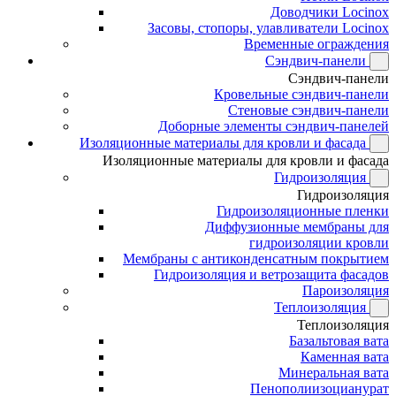
Доводчики Locinox
Засовы, стопоры, улавливатели Locinox
Временные ограждения
Сэндвич-панели
Сэндвич-панели
Кровельные сэндвич-панели
Стеновые сэндвич-панели
Доборные элементы сэндвич-панелей
Изоляционные материалы для кровли и фасада
Изоляционные материалы для кровли и фасада
Гидроизоляция
Гидроизоляция
Гидроизоляционные пленки
Диффузионные мембраны для
гидроизоляции кровли
Мембраны с антиконденсатным покрытием
Гидроизоляция и ветрозащита фасадов
Пароизоляция
Теплоизоляция
Теплоизоляция
Базальтовая вата
Каменная вата
Минеральная вата
Пенополиизоцианурат