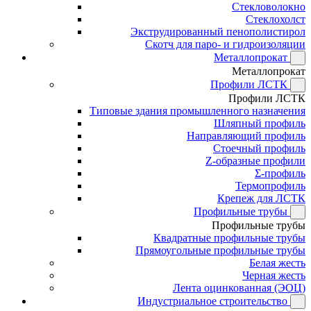
Стекловолокно
Стеклохолст
Экструдированный пенополистирол
Скотч для паро- и гидроизоляции
Металлопрокат
Металлопрокат
Профили ЛСТК
Профили ЛСТК
Типовые здания промышленного назначения
Шляпный профиль
Направляющий профиль
Стоечный профиль
Z-образные профили
Σ-профиль
Термопрофиль
Крепеж для ЛСТК
Профильные трубы
Профильные трубы
Квадратные профильные трубы
Прямоугольные профильные трубы
Белая жесть
Черная жесть
Лента оцинкованная (ЭОЦ)
Индустриальное строительство