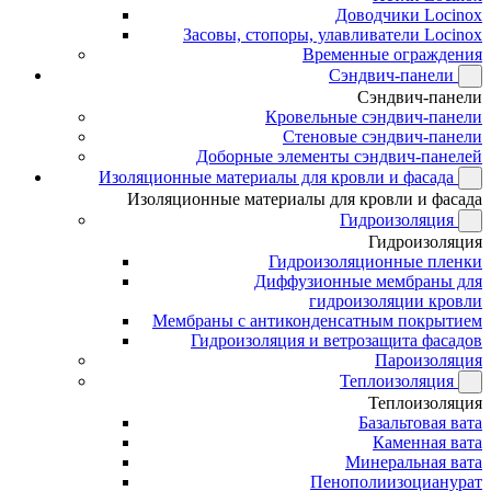
Доводчики Locinox
Засовы, стопоры, улавливатели Locinox
Временные ограждения
Сэндвич-панели
Сэндвич-панели
Кровельные сэндвич-панели
Стеновые сэндвич-панели
Доборные элементы сэндвич-панелей
Изоляционные материалы для кровли и фасада
Изоляционные материалы для кровли и фасада
Гидроизоляция
Гидроизоляция
Гидроизоляционные пленки
Диффузионные мембраны для
гидроизоляции кровли
Мембраны с антиконденсатным покрытием
Гидроизоляция и ветрозащита фасадов
Пароизоляция
Теплоизоляция
Теплоизоляция
Базальтовая вата
Каменная вата
Минеральная вата
Пенополиизоцианурат