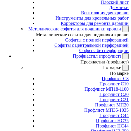
Плоский лист
Дымники
Вентиляция для кровли
Инструменты для кровельных работ
Корректоры для ремонта царапин
Металлические софиты для подшивки кровли
Металлические софиты для подшивки кровли
Софиты с полной перфорацией
Софиты с центральной перфорацией
Софиты без перфорации
Профнастил (профлист)
Профнастил (профлист)
По марке
По марке
Профлист С8
Профлист С10
Профлист МП18-1100
Профлист С20
Профлист С21
Профлист МП20
Профлист МП35-1035
Профлист С44
Профлист НС35
Профлист НС44