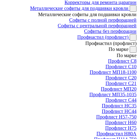
Корректоры для ремонта царапин
Металлические софиты для подшивки кровли
Металлические софиты для подшивки кровли
Софиты с полной перфорацией
Софиты с центральной перфорацией
Софиты без перфорации
Профнастил (профлист)
Профнастил (профлист)
По марке
По марке
Профлист С8
Профлист С10
Профлист МП18-1100
Профлист С20
Профлист С21
Профлист МП20
Профлист МП35-1035
Профлист С44
Профлист НС35
Профлист НС44
Профлист Н57-750
Профлист Н60
Профлист Н75
Профнастил Н80А