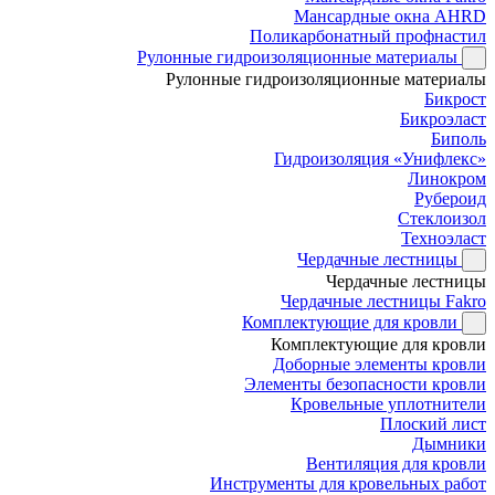
Мансардные окна AHRD
Поликарбонатный профнастил
Рулонные гидроизоляционные материалы
Рулонные гидроизоляционные материалы
Бикрост
Бикроэласт
Биполь
Гидроизоляция «Унифлекс»
Линокром
Рубероид
Стеклоизол
Техноэласт
Чердачные лестницы
Чердачные лестницы
Чердачные лестницы Fakro
Комплектующие для кровли
Комплектующие для кровли
Доборные элементы кровли
Элементы безопасности кровли
Кровельные уплотнители
Плоский лист
Дымники
Вентиляция для кровли
Инструменты для кровельных работ