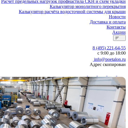
Расчет предельных нагрузок профнастила СКН и схем укладки
Калькулятор монолитного перекрытия
Калькулятор расчёта водосточной системы для крыши
Новости
Доставка и оплата
Контакты
Акции
8 (495) 221-64-55
с 9:00 до 18:00
info@poetalon.ru
Адрес скопирован