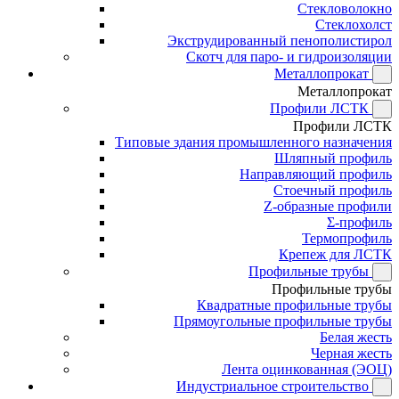
Стекловолокно
Стеклохолст
Экструдированный пенополистирол
Скотч для паро- и гидроизоляции
Металлопрокат
Металлопрокат
Профили ЛСТК
Профили ЛСТК
Типовые здания промышленного назначения
Шляпный профиль
Направляющий профиль
Стоечный профиль
Z-образные профили
Σ-профиль
Термопрофиль
Крепеж для ЛСТК
Профильные трубы
Профильные трубы
Квадратные профильные трубы
Прямоугольные профильные трубы
Белая жесть
Черная жесть
Лента оцинкованная (ЭОЦ)
Индустриальное строительство