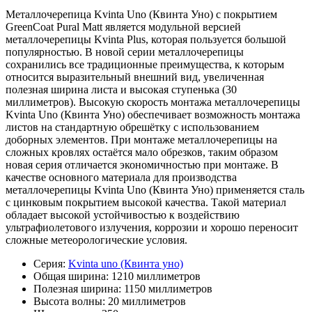
Металлочерепица Kvinta Uno (Квинта Уно) с покрытием
GreenCoat Pural Matt является модульной версией
металлочерепицы Kvinta Plus, которая пользуется большой
популярностью. В новой серии металлочерепицы
сохранились все традиционные преимущества, к которым
относится выразительный внешний вид, увеличенная
полезная ширина листа и высокая ступенька (30
миллиметров). Высокую скорость монтажа металлочерепицы
Kvinta Uno (Квинта Уно) обеспечивает возможность монтажа
листов на стандартную обрешётку с использованием
доборных элементов. При монтаже металлочерепицы на
сложных кровлях остаётся мало обрезков, таким образом
новая серия отличается экономичностью при монтаже. В
качестве основного материала для производства
металлочерепицы Kvinta Uno (Квинта Уно) применяется сталь
с цинковым покрытием высокой качества. Такой материал
обладает высокой устойчивостью к воздействию
ультрафиолетового излучения, коррозии и хорошо переносит
сложные метеорологические условия.
Серия:
Kvinta uno (Квинта уно)
Общая ширина:
1210 миллиметров
Полезная ширина:
1150 миллиметров
Высота волны:
20 миллиметров