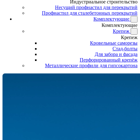
Индустриальное строительство
Несущий профнастил для перекрытий
Профнастил для сталебетонных перекрытий
Комплектующие
Комплектующие
Крепеж
Крепеж
Кровельные саморезы
Стад-болты
Для забора и фасада
Перфорированный крепёж
Металлические профили для гипсокартона