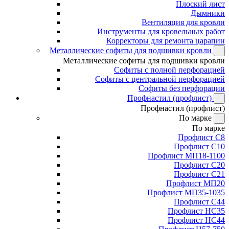
Плоский лист
Дымники
Вентиляция для кровли
Инструменты для кровельных работ
Корректоры для ремонта царапин
Металлические софиты для подшивки кровли
Металлические софиты для подшивки кровли
Софиты с полной перфорацией
Софиты с центральной перфорацией
Софиты без перфорации
Профнастил (профлист)
Профнастил (профлист)
По марке
По марке
Профлист С8
Профлист С10
Профлист МП18-1100
Профлист С20
Профлист С21
Профлист МП20
Профлист МП35-1035
Профлист С44
Профлист НС35
Профлист НС44