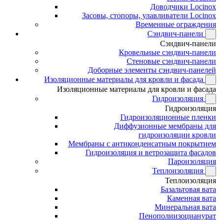
Доводчики Locinox
Засовы, стопоры, улавливатели Locinox
Временные ограждения
Сэндвич-панели
Сэндвич-панели
Кровельные сэндвич-панели
Стеновые сэндвич-панели
Доборные элементы сэндвич-панелей
Изоляционные материалы для кровли и фасада
Изоляционные материалы для кровли и фасада
Гидроизоляция
Гидроизоляция
Гидроизоляционные пленки
Диффузионные мембраны для
гидроизоляции кровли
Мембраны с антиконденсатным покрытием
Гидроизоляция и ветрозащита фасадов
Пароизоляция
Теплоизоляция
Теплоизоляция
Базальтовая вата
Каменная вата
Минеральная вата
Пенополиизоцианурат