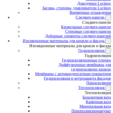
Доводчики Locinox
Засовы, стопоры, улавливатели Locinox
Временные ограждения
Сэндвич-панели
Сэндвич-панели
Кровельные сэндвич-панели
Стеновые сэндвич-панели
Доборные элементы сэндвич-панелей
Изоляционные материалы для кровли и фасада
Изоляционные материалы для кровли и фасада
Гидроизоляция
Гидроизоляция
Гидроизоляционные пленки
Диффузионные мембраны для
гидроизоляции кровли
Мембраны с антиконденсатным покрытием
Гидроизоляция и ветрозащита фасадов
Пароизоляция
Теплоизоляция
Теплоизоляция
Базальтовая вата
Каменная вата
Минеральная вата
Пенополиизоцианурат