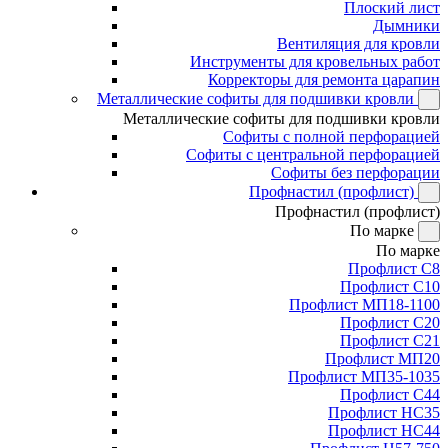
Плоский лист
Дымники
Вентиляция для кровли
Инструменты для кровельных работ
Корректоры для ремонта царапин
Металлические софиты для подшивки кровли
Металлические софиты для подшивки кровли
Софиты с полной перфорацией
Софиты с центральной перфорацией
Софиты без перфорации
Профнастил (профлист)
Профнастил (профлист)
По марке
По марке
Профлист С8
Профлист С10
Профлист МП18-1100
Профлист С20
Профлист С21
Профлист МП20
Профлист МП35-1035
Профлист С44
Профлист НС35
Профлист НС44