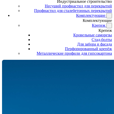
Индустриальное строительство
Несущий профнастил для перекрытий
Профнастил для сталебетонных перекрытий
Комплектующие
Комплектующие
Крепеж
Крепеж
Кровельные саморезы
Стад-болты
Для забора и фасада
Перфорированный крепёж
Металлические профили для гипсокартона