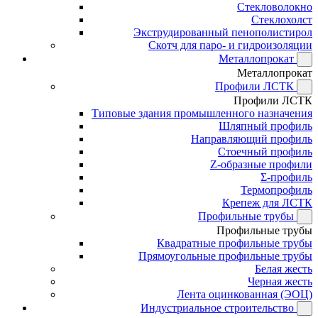
Стекловолокно
Стеклохолст
Экструдированный пенополистирол
Скотч для паро- и гидроизоляции
Металлопрокат
Металлопрокат
Профили ЛСТК
Профили ЛСТК
Типовые здания промышленного назначения
Шляпный профиль
Направляющий профиль
Стоечный профиль
Z-образные профили
Σ-профиль
Термопрофиль
Крепеж для ЛСТК
Профильные трубы
Профильные трубы
Квадратные профильные трубы
Прямоугольные профильные трубы
Белая жесть
Черная жесть
Лента оцинкованная (ЭОЦ)
Индустриальное строительство