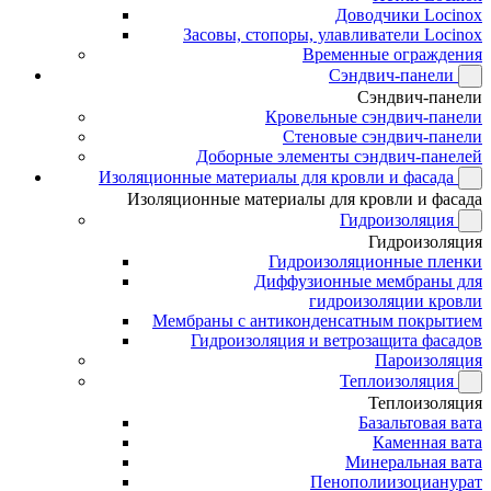
Доводчики Locinox
Засовы, стопоры, улавливатели Locinox
Временные ограждения
Сэндвич-панели
Сэндвич-панели
Кровельные сэндвич-панели
Стеновые сэндвич-панели
Доборные элементы сэндвич-панелей
Изоляционные материалы для кровли и фасада
Изоляционные материалы для кровли и фасада
Гидроизоляция
Гидроизоляция
Гидроизоляционные пленки
Диффузионные мембраны для
гидроизоляции кровли
Мембраны с антиконденсатным покрытием
Гидроизоляция и ветрозащита фасадов
Пароизоляция
Теплоизоляция
Теплоизоляция
Базальтовая вата
Каменная вата
Минеральная вата
Пенополиизоцианурат