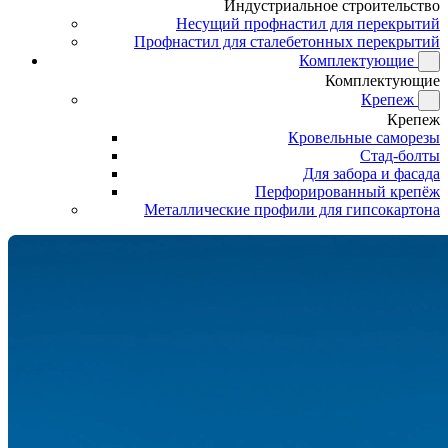
Индустриальное строительство
Несущий профнастил для перекрытий
Профнастил для сталебетонных перекрытий
Комплектующие
Комплектующие
Крепеж
Крепеж
Кровельные саморезы
Стад-болты
Для забора и фасада
Перфорированный крепёж
Металлические профили для гипсокартона