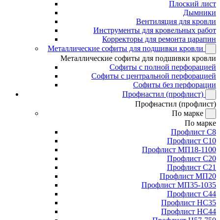
Плоский лист
Дымники
Вентиляция для кровли
Инструменты для кровельных работ
Корректоры для ремонта царапин
Металлические софиты для подшивки кровли
Металлические софиты для подшивки кровли
Софиты с полной перфорацией
Софиты с центральной перфорацией
Софиты без перфорации
Профнастил (профлист)
Профнастил (профлист)
По марке
По марке
Профлист С8
Профлист С10
Профлист МП18-1100
Профлист С20
Профлист С21
Профлист МП20
Профлист МП35-1035
Профлист С44
Профлист НС35
Профлист НС44