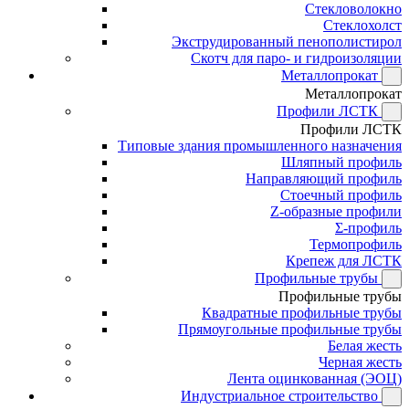
Стекловолокно
Стеклохолст
Экструдированный пенополистирол
Скотч для паро- и гидроизоляции
Металлопрокат
Металлопрокат
Профили ЛСТК
Профили ЛСТК
Типовые здания промышленного назначения
Шляпный профиль
Направляющий профиль
Стоечный профиль
Z-образные профили
Σ-профиль
Термопрофиль
Крепеж для ЛСТК
Профильные трубы
Профильные трубы
Квадратные профильные трубы
Прямоугольные профильные трубы
Белая жесть
Черная жесть
Лента оцинкованная (ЭОЦ)
Индустриальное строительство