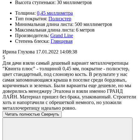
Высота ступеньки:
30 миллиметров
Толщина:
0,45 миллиметра
Тип покрытия:
Полиэстер
Минимальная длина листа:
500 миллиметров
Максимальная длина листа:
6 метров
Производитель:
Grand Line
Степень блеска:
Глянцевая
Ирина Глухова
17.01.2022 14:08:38
5
Для дачи взяли самый дешевый вариант металлочерепицы
"Квинта плюс" - толщиной 0,45 мм, покрытие - полиэстер,
цвет стандартный, под слоновую кость. В результате у нас
самая запоминающаяся крыша в поселке среди бордовых,
коричневых и зеленых. Были варианты еще дешевле, но мы
доверились менеджеру Эталона и взяли именно ГРАНД
ЛАЙН. Материал пришел без брака, упакованный. Строители
хоть и напортачили с обрешеткой немного, но уложили
металлочерепицу идеально ровно.
Читать полностью
Свернуть