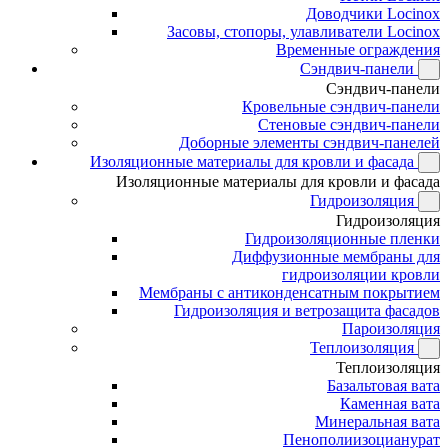
Доводчики Locinox
Засовы, стопоры, улавливатели Locinox
Временные ограждения
Сэндвич-панели
Сэндвич-панели
Кровельные сэндвич-панели
Стеновые сэндвич-панели
Доборные элементы сэндвич-панелей
Изоляционные материалы для кровли и фасада
Изоляционные материалы для кровли и фасада
Гидроизоляция
Гидроизоляция
Гидроизоляционные пленки
Диффузионные мембраны для
гидроизоляции кровли
Мембраны с антиконденсатным покрытием
Гидроизоляция и ветрозащита фасадов
Пароизоляция
Теплоизоляция
Теплоизоляция
Базальтовая вата
Каменная вата
Минеральная вата
Пенополиизоцианурат