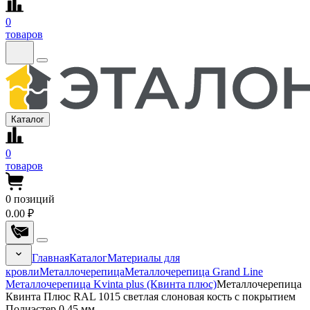
0
товаров
Каталог
0
товаров
0
позиций
0.00 ₽
Главная
Каталог
Материалы для
кровли
Металлочерепица
Металлочерепица Grand Line
Металлочерепица Kvinta plus (Квинта плюс)
Металлочерепица
Квинта Плюс RAL 1015 светлая слоновая кость с покрытием
Полиэстер 0.45 мм