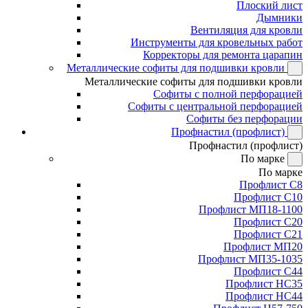
Плоский лист
Дымники
Вентиляция для кровли
Инструменты для кровельных работ
Корректоры для ремонта царапин
Металлические софиты для подшивки кровли
Металлические софиты для подшивки кровли
Софиты с полной перфорацией
Софиты с центральной перфорацией
Софиты без перфорации
Профнастил (профлист)
Профнастил (профлист)
По марке
По марке
Профлист С8
Профлист С10
Профлист МП18-1100
Профлист С20
Профлист С21
Профлист МП20
Профлист МП35-1035
Профлист С44
Профлист НС35
Профлист НС44