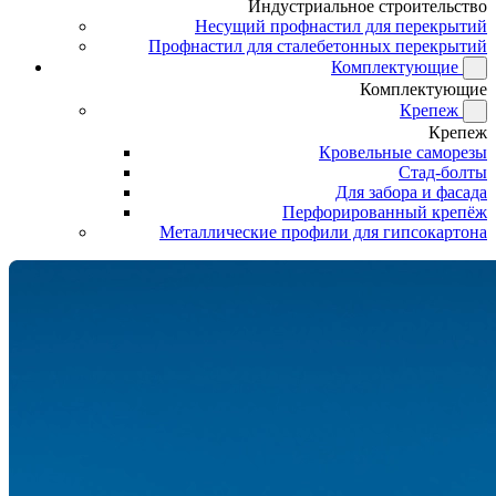
Индустриальное строительство
Несущий профнастил для перекрытий
Профнастил для сталебетонных перекрытий
Комплектующие
Комплектующие
Крепеж
Крепеж
Кровельные саморезы
Стад-болты
Для забора и фасада
Перфорированный крепёж
Металлические профили для гипсокартона