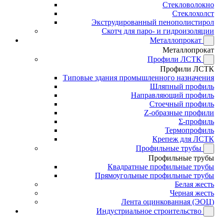
Стекловолокно
Стеклохолст
Экструдированный пенополистирол
Скотч для паро- и гидроизоляции
Металлопрокат
Металлопрокат
Профили ЛСТК
Профили ЛСТК
Типовые здания промышленного назначения
Шляпный профиль
Направляющий профиль
Стоечный профиль
Z-образные профили
Σ-профиль
Термопрофиль
Крепеж для ЛСТК
Профильные трубы
Профильные трубы
Квадратные профильные трубы
Прямоугольные профильные трубы
Белая жесть
Черная жесть
Лента оцинкованная (ЭОЦ)
Индустриальное строительство