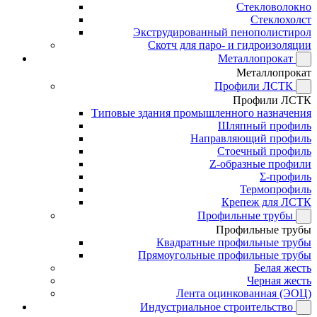
Стекловолокно
Стеклохолст
Экструдированный пенополистирол
Скотч для паро- и гидроизоляции
Металлопрокат
Металлопрокат
Профили ЛСТК
Профили ЛСТК
Типовые здания промышленного назначения
Шляпный профиль
Направляющий профиль
Стоечный профиль
Z-образные профили
Σ-профиль
Термопрофиль
Крепеж для ЛСТК
Профильные трубы
Профильные трубы
Квадратные профильные трубы
Прямоугольные профильные трубы
Белая жесть
Черная жесть
Лента оцинкованная (ЭОЦ)
Индустриальное строительство