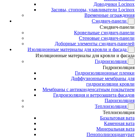
Доводчики Locinox
Засовы, стопоры, улавливатели Locinox
Временные ограждения
Сэндвич-панели
Сэндвич-панели
Кровельные сэндвич-панели
Стеновые сэндвич-панели
Доборные элементы сэндвич-панелей
Изоляционные материалы для кровли и фасада
Изоляционные материалы для кровли и фасада
Гидроизоляция
Гидроизоляция
Гидроизоляционные пленки
Диффузионные мембраны для
гидроизоляции кровли
Мембраны с антиконденсатным покрытием
Гидроизоляция и ветрозащита фасадов
Пароизоляция
Теплоизоляция
Теплоизоляция
Базальтовая вата
Каменная вата
Минеральная вата
Пенополиизоцианурат