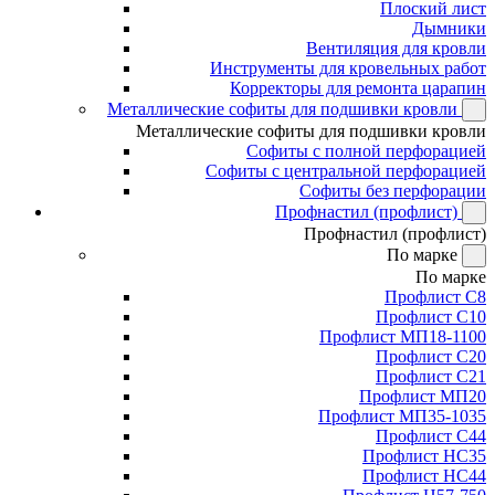
Плоский лист
Дымники
Вентиляция для кровли
Инструменты для кровельных работ
Корректоры для ремонта царапин
Металлические софиты для подшивки кровли
Металлические софиты для подшивки кровли
Софиты с полной перфорацией
Софиты с центральной перфорацией
Софиты без перфорации
Профнастил (профлист)
Профнастил (профлист)
По марке
По марке
Профлист С8
Профлист С10
Профлист МП18-1100
Профлист С20
Профлист С21
Профлист МП20
Профлист МП35-1035
Профлист С44
Профлист НС35
Профлист НС44