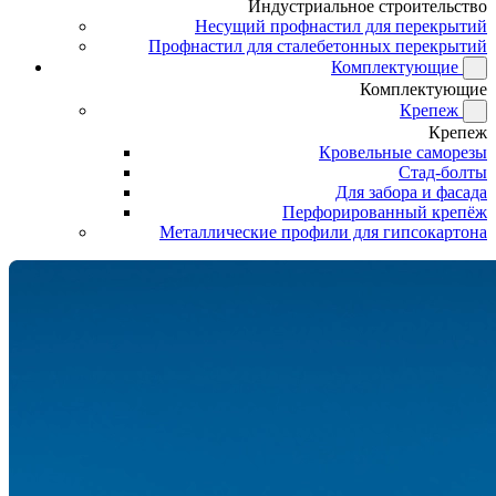
Индустриальное строительство
Несущий профнастил для перекрытий
Профнастил для сталебетонных перекрытий
Комплектующие
Комплектующие
Крепеж
Крепеж
Кровельные саморезы
Стад-болты
Для забора и фасада
Перфорированный крепёж
Металлические профили для гипсокартона