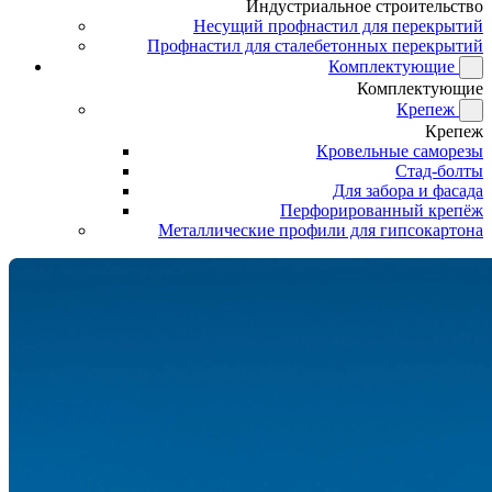
Индустриальное строительство
Несущий профнастил для перекрытий
Профнастил для сталебетонных перекрытий
Комплектующие
Комплектующие
Крепеж
Крепеж
Кровельные саморезы
Стад-болты
Для забора и фасада
Перфорированный крепёж
Металлические профили для гипсокартона