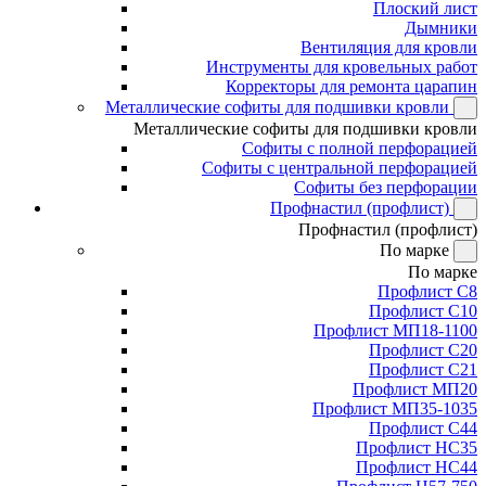
Плоский лист
Дымники
Вентиляция для кровли
Инструменты для кровельных работ
Корректоры для ремонта царапин
Металлические софиты для подшивки кровли
Металлические софиты для подшивки кровли
Софиты с полной перфорацией
Софиты с центральной перфорацией
Софиты без перфорации
Профнастил (профлист)
Профнастил (профлист)
По марке
По марке
Профлист С8
Профлист С10
Профлист МП18-1100
Профлист С20
Профлист С21
Профлист МП20
Профлист МП35-1035
Профлист С44
Профлист НС35
Профлист НС44