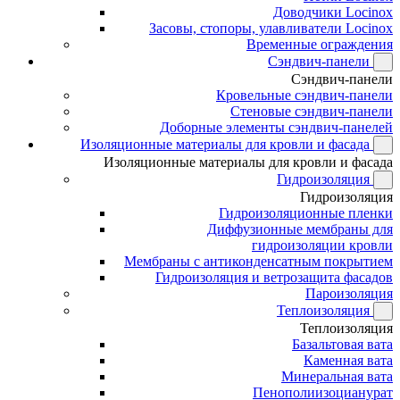
Доводчики Locinox
Засовы, стопоры, улавливатели Locinox
Временные ограждения
Сэндвич-панели
Сэндвич-панели
Кровельные сэндвич-панели
Стеновые сэндвич-панели
Доборные элементы сэндвич-панелей
Изоляционные материалы для кровли и фасада
Изоляционные материалы для кровли и фасада
Гидроизоляция
Гидроизоляция
Гидроизоляционные пленки
Диффузионные мембраны для
гидроизоляции кровли
Мембраны с антиконденсатным покрытием
Гидроизоляция и ветрозащита фасадов
Пароизоляция
Теплоизоляция
Теплоизоляция
Базальтовая вата
Каменная вата
Минеральная вата
Пенополиизоцианурат