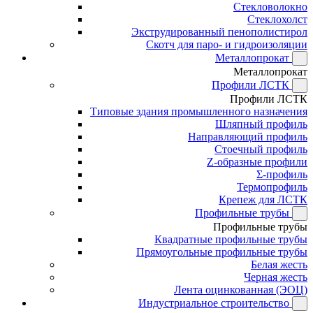
Стекловолокно
Стеклохолст
Экструдированный пенополистирол
Скотч для паро- и гидроизоляции
Металлопрокат
Металлопрокат
Профили ЛСТК
Профили ЛСТК
Типовые здания промышленного назначения
Шляпный профиль
Направляющий профиль
Стоечный профиль
Z-образные профили
Σ-профиль
Термопрофиль
Крепеж для ЛСТК
Профильные трубы
Профильные трубы
Квадратные профильные трубы
Прямоугольные профильные трубы
Белая жесть
Черная жесть
Лента оцинкованная (ЭОЦ)
Индустриальное строительство