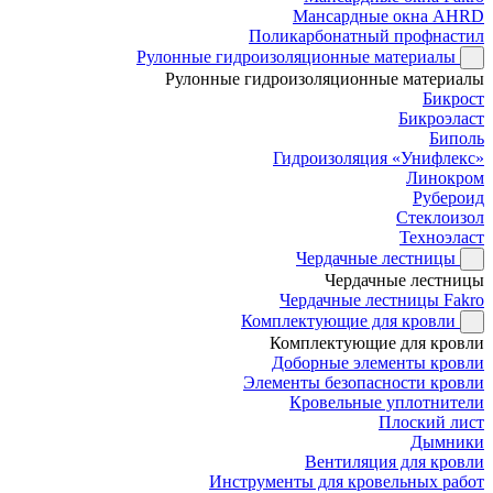
Мансардные окна AHRD
Поликарбонатный профнастил
Рулонные гидроизоляционные материалы
Рулонные гидроизоляционные материалы
Бикрост
Бикроэласт
Биполь
Гидроизоляция «Унифлекс»
Линокром
Рубероид
Стеклоизол
Техноэласт
Чердачные лестницы
Чердачные лестницы
Чердачные лестницы Fakro
Комплектующие для кровли
Комплектующие для кровли
Доборные элементы кровли
Элементы безопасности кровли
Кровельные уплотнители
Плоский лист
Дымники
Вентиляция для кровли
Инструменты для кровельных работ