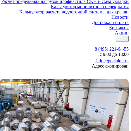
Расчет предельных нагрузок профнастила СКН и схем укладки
Калькулятор монолитного перекрытия
Калькулятор расчёта водосточной системы для крыши
Новости
Доставка и оплата
Контакты
Акции
8 (495) 221-64-55
с 9:00 до 18:00
info@poetalon.ru
Адрес скопирован