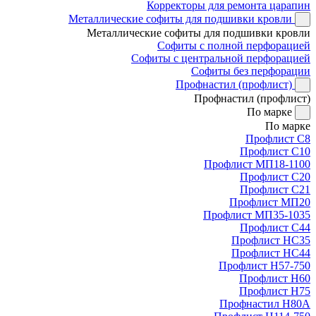
Корректоры для ремонта царапин
Металлические софиты для подшивки кровли
Металлические софиты для подшивки кровли
Софиты с полной перфорацией
Софиты с центральной перфорацией
Софиты без перфорации
Профнастил (профлист)
Профнастил (профлист)
По марке
По марке
Профлист С8
Профлист С10
Профлист МП18-1100
Профлист С20
Профлист С21
Профлист МП20
Профлист МП35-1035
Профлист С44
Профлист НС35
Профлист НС44
Профлист Н57-750
Профлист Н60
Профлист Н75
Профнастил Н80А