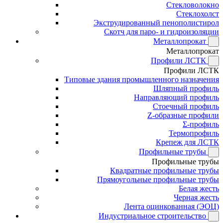
Стекловолокно
Стеклохолст
Экструдированный пенополистирол
Скотч для паро- и гидроизоляции
Металлопрокат
Металлопрокат
Профили ЛСТК
Профили ЛСТК
Типовые здания промышленного назначения
Шляпный профиль
Направляющий профиль
Стоечный профиль
Z-образные профили
Σ-профиль
Термопрофиль
Крепеж для ЛСТК
Профильные трубы
Профильные трубы
Квадратные профильные трубы
Прямоугольные профильные трубы
Белая жесть
Черная жесть
Лента оцинкованная (ЭОЦ)
Индустриальное строительство