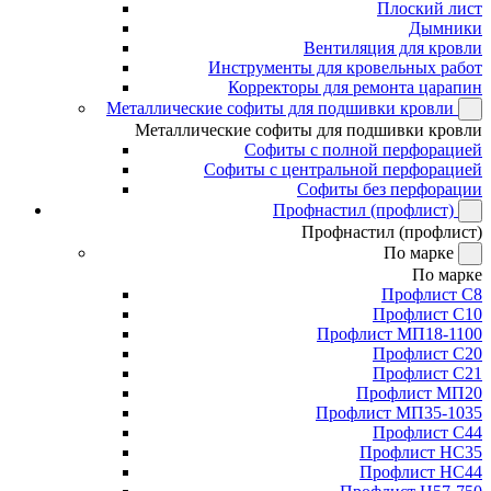
Плоский лист
Дымники
Вентиляция для кровли
Инструменты для кровельных работ
Корректоры для ремонта царапин
Металлические софиты для подшивки кровли
Металлические софиты для подшивки кровли
Софиты с полной перфорацией
Софиты с центральной перфорацией
Софиты без перфорации
Профнастил (профлист)
Профнастил (профлист)
По марке
По марке
Профлист С8
Профлист С10
Профлист МП18-1100
Профлист С20
Профлист С21
Профлист МП20
Профлист МП35-1035
Профлист С44
Профлист НС35
Профлист НС44