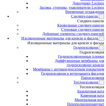
Доводчики Locinox
Засовы, стопоры, улавливатели Locinox
Временные ограждения
Сэндвич-панели
Сэндвич-панели
Кровельные сэндвич-панели
Стеновые сэндвич-панели
Доборные элементы сэндвич-панелей
Изоляционные материалы для кровли и фасада
Изоляционные материалы для кровли и фасада
Гидроизоляция
Гидроизоляция
Гидроизоляционные пленки
Диффузионные мембраны для
гидроизоляции кровли
Мембраны с антиконденсатным покрытием
Гидроизоляция и ветрозащита фасадов
Пароизоляция
Теплоизоляция
Теплоизоляция
Базальтовая вата
Каменная вата
Минеральная вата
Пенополиизоцианурат