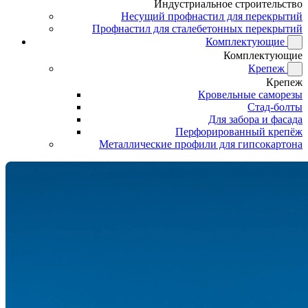
Индустриальное строительство
Несущий профнастил для перекрытий
Профнастил для сталебетонных перекрытий
Комплектующие
Комплектующие
Крепеж
Крепеж
Кровельные саморезы
Стад-болты
Для забора и фасада
Перфорированный крепёж
Металлические профили для гипсокартона