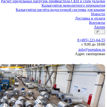
Расчет предельных нагрузок профнастила СКН и схем укладки
Калькулятор монолитного перекрытия
Калькулятор расчёта водосточной системы для крыши
Новости
Доставка и оплата
Контакты
Акции
8 (495) 221-64-55
с 9:00 до 18:00
info@poetalon.ru
Адрес скопирован