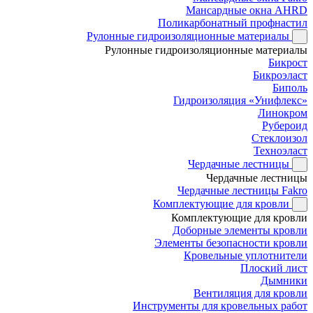
Мансардные окна AHRD
Поликарбонатный профнастил
Рулонные гидроизоляционные материалы
Рулонные гидроизоляционные материалы
Бикрост
Бикроэласт
Биполь
Гидроизоляция «Унифлекс»
Линокром
Рубероид
Стеклоизол
Техноэласт
Чердачные лестницы
Чердачные лестницы
Чердачные лестницы Fakro
Комплектующие для кровли
Комплектующие для кровли
Доборные элементы кровли
Элементы безопасности кровли
Кровельные уплотнители
Плоский лист
Дымники
Вентиляция для кровли
Инструменты для кровельных работ