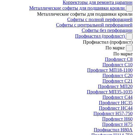
Корректоры для ремонта царапин
Металлические софиты для подшивки кровли
Металлические софиты для подшивки кровли
Софиты с полной перфорацией
Софиты с центральной перфорацией
Софиты без перфорации
Профнастил (профлист)
Профнастил (профлист)
По марке
По марке
Профлист С8
Профлист С10
Профлист МП18-1100
Профлист С20
Профлист С21
Профлист МП20
Профлист МП35-1035
Профлист С44
Профлист НС35
Профлист НС44
Профлист Н57-750
Профлист Н60
Профлист Н75
Профнастил Н80А