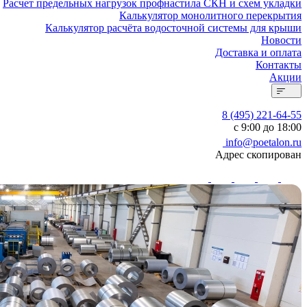
Расчет предельных нагрузок профнастила СКН и схем укладки
Калькулятор монолитного перекрытия
Калькулятор расчёта водосточной системы для крыши
Новости
Доставка и оплата
Контакты
Акции
8 (495) 221-64-55
с 9:00 до 18:00
info@poetalon.ru
Адрес скопирован