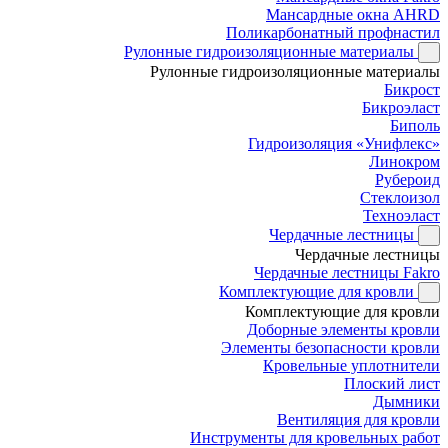
Мансардные окна AHRD
Поликарбонатный профнастил
Рулонные гидроизоляционные материалы
Рулонные гидроизоляционные материалы
Бикрост
Бикроэласт
Биполь
Гидроизоляция «Унифлекс»
Линокром
Рубероид
Стеклоизол
Техноэласт
Чердачные лестницы
Чердачные лестницы
Чердачные лестницы Fakro
Комплектующие для кровли
Комплектующие для кровли
Доборные элементы кровли
Элементы безопасности кровли
Кровельные уплотнители
Плоский лист
Дымники
Вентиляция для кровли
Инструменты для кровельных работ