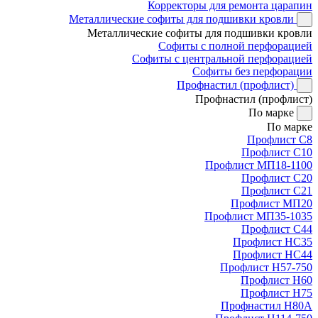
Корректоры для ремонта царапин
Металлические софиты для подшивки кровли
Металлические софиты для подшивки кровли
Софиты с полной перфорацией
Софиты с центральной перфорацией
Софиты без перфорации
Профнастил (профлист)
Профнастил (профлист)
По марке
По марке
Профлист С8
Профлист С10
Профлист МП18-1100
Профлист С20
Профлист С21
Профлист МП20
Профлист МП35-1035
Профлист С44
Профлист НС35
Профлист НС44
Профлист Н57-750
Профлист Н60
Профлист Н75
Профнастил Н80А