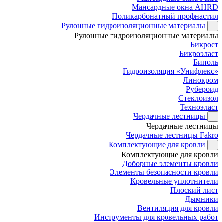
Мансардные окна AHRD
Поликарбонатный профнастил
Рулонные гидроизоляционные материалы
Рулонные гидроизоляционные материалы
Бикрост
Бикроэласт
Биполь
Гидроизоляция «Унифлекс»
Линокром
Рубероид
Стеклоизол
Техноэласт
Чердачные лестницы
Чердачные лестницы
Чердачные лестницы Fakro
Комплектующие для кровли
Комплектующие для кровли
Доборные элементы кровли
Элементы безопасности кровли
Кровельные уплотнители
Плоский лист
Дымники
Вентиляция для кровли
Инструменты для кровельных работ