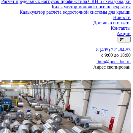
Расчет предельных нагрузок профнастила СКН и схем укладки
Калькулятор монолитного перекрытия
Калькулятор расчёта водосточной системы для крыши
Новости
Доставка и оплата
Контакты
Акции
8 (495) 221-64-55
с 9:00 до 18:00
info@poetalon.ru
Адрес скопирован