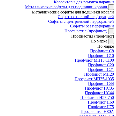
Корректоры для ремонта царапин
Металлические софиты для подшивки кровли
Металлические софиты для подшивки кровли
Софиты с полной перфорацией
Софиты с центральной перфорацией
Софиты без перфорации
Профнастил (профлист)
Профнастил (профлист)
По марке
По марке
Профлист С8
Профлист С10
Профлист МП18-1100
Профлист С20
Профлист С21
Профлист МП20
Профлист МП35-1035
Профлист С44
Профлист НС35
Профлист НС44
Профлист Н57-750
Профлист Н60
Профлист Н75
Профнастил Н80А