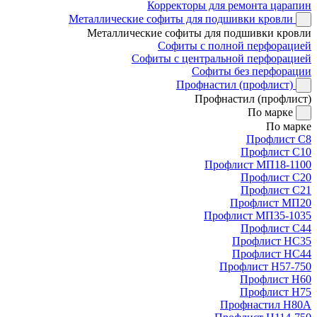
Корректоры для ремонта царапин
Металлические софиты для подшивки кровли
Металлические софиты для подшивки кровли
Софиты с полной перфорацией
Софиты с центральной перфорацией
Софиты без перфорации
Профнастил (профлист)
Профнастил (профлист)
По марке
По марке
Профлист С8
Профлист С10
Профлист МП18-1100
Профлист С20
Профлист С21
Профлист МП20
Профлист МП35-1035
Профлист С44
Профлист НС35
Профлист НС44
Профлист Н57-750
Профлист Н60
Профлист Н75
Профнастил Н80А