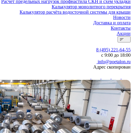
Расчет предельных нагрузок профнастила СКН и схем укладки
Калькулятор монолитного перекрытия
Калькулятор расчёта водосточной системы для крыши
Новости
Доставка и оплата
Контакты
Акции
8 (495) 221-64-55
с 9:00 до 18:00
info@poetalon.ru
Адрес скопирован