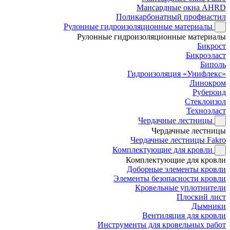
Мансардные окна AHRD
Поликарбонатный профнастил
Рулонные гидроизоляционные материалы
Рулонные гидроизоляционные материалы
Бикрост
Бикроэласт
Биполь
Гидроизоляция «Унифлекс»
Линокром
Рубероид
Стеклоизол
Техноэласт
Чердачные лестницы
Чердачные лестницы
Чердачные лестницы Fakro
Комплектующие для кровли
Комплектующие для кровли
Доборные элементы кровли
Элементы безопасности кровли
Кровельные уплотнители
Плоский лист
Дымники
Вентиляция для кровли
Инструменты для кровельных работ