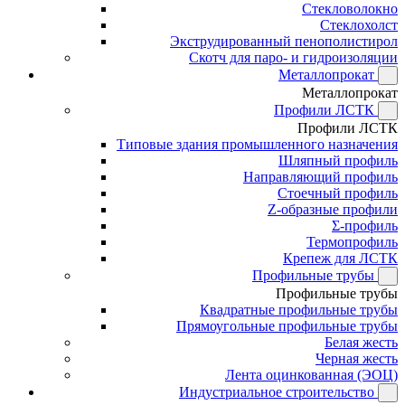
Стекловолокно
Стеклохолст
Экструдированный пенополистирол
Скотч для паро- и гидроизоляции
Металлопрокат
Металлопрокат
Профили ЛСТК
Профили ЛСТК
Типовые здания промышленного назначения
Шляпный профиль
Направляющий профиль
Стоечный профиль
Z-образные профили
Σ-профиль
Термопрофиль
Крепеж для ЛСТК
Профильные трубы
Профильные трубы
Квадратные профильные трубы
Прямоугольные профильные трубы
Белая жесть
Черная жесть
Лента оцинкованная (ЭОЦ)
Индустриальное строительство