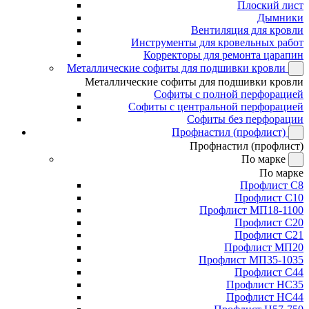
Плоский лист
Дымники
Вентиляция для кровли
Инструменты для кровельных работ
Корректоры для ремонта царапин
Металлические софиты для подшивки кровли
Металлические софиты для подшивки кровли
Софиты с полной перфорацией
Софиты с центральной перфорацией
Софиты без перфорации
Профнастил (профлист)
Профнастил (профлист)
По марке
По марке
Профлист С8
Профлист С10
Профлист МП18-1100
Профлист С20
Профлист С21
Профлист МП20
Профлист МП35-1035
Профлист С44
Профлист НС35
Профлист НС44