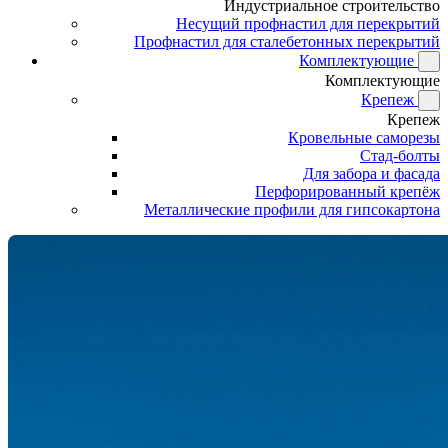
Индустриальное строительство
Несущий профнастил для перекрытий
Профнастил для сталебетонных перекрытий
Комплектующие
Комплектующие
Крепеж
Крепеж
Кровельные саморезы
Стад-болты
Для забора и фасада
Перфорированный крепёж
Металлические профили для гипсокартона