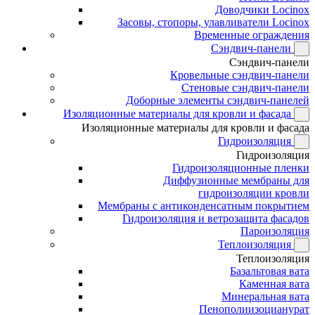
Доводчики Locinox
Засовы, стопоры, улавливатели Locinox
Временные ограждения
Сэндвич-панели
Сэндвич-панели
Кровельные сэндвич-панели
Стеновые сэндвич-панели
Доборные элементы сэндвич-панелей
Изоляционные материалы для кровли и фасада
Изоляционные материалы для кровли и фасада
Гидроизоляция
Гидроизоляция
Гидроизоляционные пленки
Диффузионные мембраны для
гидроизоляции кровли
Мембраны с антиконденсатным покрытием
Гидроизоляция и ветрозащита фасадов
Пароизоляция
Теплоизоляция
Теплоизоляция
Базальтовая вата
Каменная вата
Минеральная вата
Пенополиизоцианурат