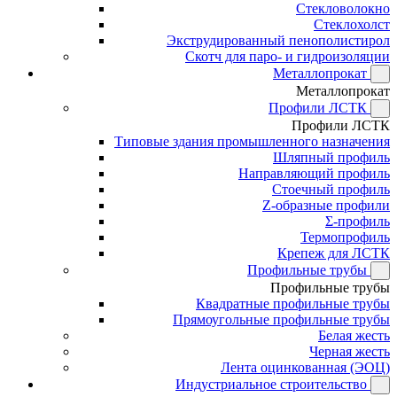
Стекловолокно
Стеклохолст
Экструдированный пенополистирол
Скотч для паро- и гидроизоляции
Металлопрокат
Металлопрокат
Профили ЛСТК
Профили ЛСТК
Типовые здания промышленного назначения
Шляпный профиль
Направляющий профиль
Стоечный профиль
Z-образные профили
Σ-профиль
Термопрофиль
Крепеж для ЛСТК
Профильные трубы
Профильные трубы
Квадратные профильные трубы
Прямоугольные профильные трубы
Белая жесть
Черная жесть
Лента оцинкованная (ЭОЦ)
Индустриальное строительство