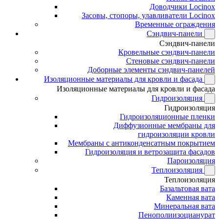
Доводчики Locinox
Засовы, стопоры, улавливатели Locinox
Временные ограждения
Сэндвич-панели
Сэндвич-панели
Кровельные сэндвич-панели
Стеновые сэндвич-панели
Доборные элементы сэндвич-панелей
Изоляционные материалы для кровли и фасада
Изоляционные материалы для кровли и фасада
Гидроизоляция
Гидроизоляция
Гидроизоляционные пленки
Диффузионные мембраны для
гидроизоляции кровли
Мембраны с антиконденсатным покрытием
Гидроизоляция и ветрозащита фасадов
Пароизоляция
Теплоизоляция
Теплоизоляция
Базальтовая вата
Каменная вата
Минеральная вата
Пенополиизоцианурат