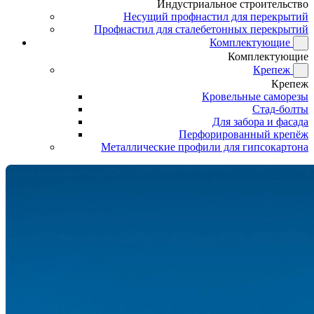
Индустриальное строительство
Несущий профнастил для перекрытий
Профнастил для сталебетонных перекрытий
Комплектующие
Комплектующие
Крепеж
Крепеж
Кровельные саморезы
Стад-болты
Для забора и фасада
Перфорированный крепёж
Металлические профили для гипсокартона