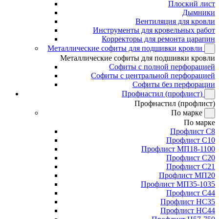
Плоский лист
Дымники
Вентиляция для кровли
Инструменты для кровельных работ
Корректоры для ремонта царапин
Металлические софиты для подшивки кровли
Металлические софиты для подшивки кровли
Софиты с полной перфорацией
Софиты с центральной перфорацией
Софиты без перфорации
Профнастил (профлист)
Профнастил (профлист)
По марке
По марке
Профлист С8
Профлист С10
Профлист МП18-1100
Профлист С20
Профлист С21
Профлист МП20
Профлист МП35-1035
Профлист С44
Профлист НС35
Профлист НС44