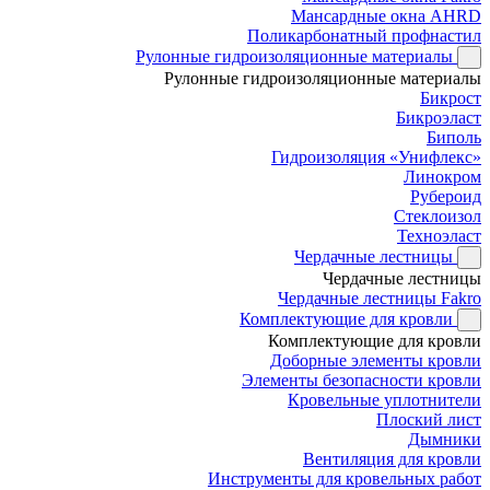
Мансардные окна AHRD
Поликарбонатный профнастил
Рулонные гидроизоляционные материалы
Рулонные гидроизоляционные материалы
Бикрост
Бикроэласт
Биполь
Гидроизоляция «Унифлекс»
Линокром
Рубероид
Стеклоизол
Техноэласт
Чердачные лестницы
Чердачные лестницы
Чердачные лестницы Fakro
Комплектующие для кровли
Комплектующие для кровли
Доборные элементы кровли
Элементы безопасности кровли
Кровельные уплотнители
Плоский лист
Дымники
Вентиляция для кровли
Инструменты для кровельных работ