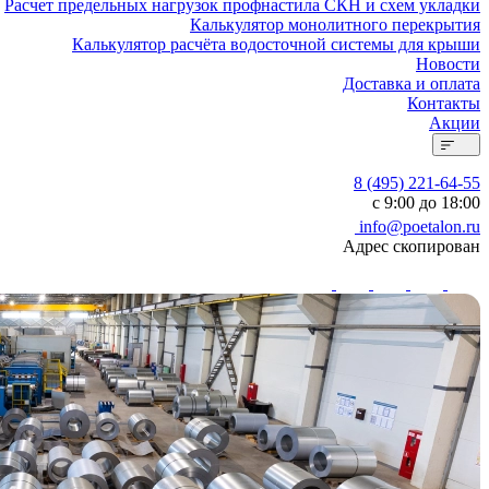
Расчет предельных нагрузок профнастила СКН и схем укладки
Калькулятор монолитного перекрытия
Калькулятор расчёта водосточной системы для крыши
Новости
Доставка и оплата
Контакты
Акции
8 (495) 221-64-55
с 9:00 до 18:00
info@poetalon.ru
Адрес скопирован