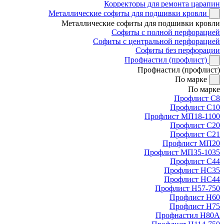
Корректоры для ремонта царапин
Металлические софиты для подшивки кровли
Металлические софиты для подшивки кровли
Софиты с полной перфорацией
Софиты с центральной перфорацией
Софиты без перфорации
Профнастил (профлист)
Профнастил (профлист)
По марке
По марке
Профлист С8
Профлист С10
Профлист МП18-1100
Профлист С20
Профлист С21
Профлист МП20
Профлист МП35-1035
Профлист С44
Профлист НС35
Профлист НС44
Профлист Н57-750
Профлист Н60
Профлист Н75
Профнастил Н80А