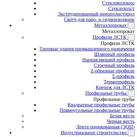
Стекловолокно
Стеклохолст
Экструдированный пенополистирол
Скотч для паро- и гидроизоляции
Металлопрокат
Металлопрокат
Профили ЛСТК
Профили ЛСТК
Типовые здания промышленного назначения
Шляпный профиль
Направляющий профиль
Стоечный профиль
Z-образные профили
Σ-профиль
Термопрофиль
Крепеж для ЛСТК
Профильные трубы
Профильные трубы
Квадратные профильные трубы
Прямоугольные профильные трубы
Белая жесть
Черная жесть
Лента оцинкованная (ЭОЦ)
Индустриальное строительство