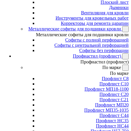
Плоский лист
Дымники
Вентиляция для кровли
Инструменты для кровельных работ
Корректоры для ремонта царапин
Металлические софиты для подшивки кровли
Металлические софиты для подшивки кровли
Софиты с полной перфорацией
Софиты с центральной перфорацией
Софиты без перфорации
Профнастил (профлист)
Профнастил (профлист)
По марке
По марке
Профлист С8
Профлист С10
Профлист МП18-1100
Профлист С20
Профлист С21
Профлист МП20
Профлист МП35-1035
Профлист С44
Профлист НС35
Профлист НС44