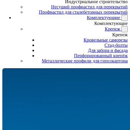
Индустриальное строительство
Несущий профнастил для перекрытий
Профнастил для сталебетонных перекрытий
Комплектующие
Комплектующие
Крепеж
Крепеж
Кровельные саморезы
Стад-болты
Для забора и фасада
Перфорированный крепёж
Металлические профили для гипсокартона