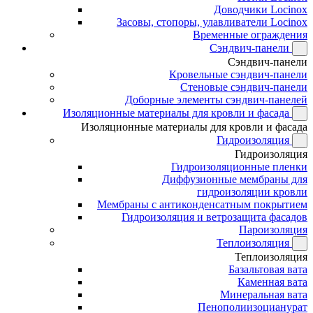
Доводчики Locinox
Засовы, стопоры, улавливатели Locinox
Временные ограждения
Сэндвич-панели
Сэндвич-панели
Кровельные сэндвич-панели
Стеновые сэндвич-панели
Доборные элементы сэндвич-панелей
Изоляционные материалы для кровли и фасада
Изоляционные материалы для кровли и фасада
Гидроизоляция
Гидроизоляция
Гидроизоляционные пленки
Диффузионные мембраны для
гидроизоляции кровли
Мембраны с антиконденсатным покрытием
Гидроизоляция и ветрозащита фасадов
Пароизоляция
Теплоизоляция
Теплоизоляция
Базальтовая вата
Каменная вата
Минеральная вата
Пенополиизоцианурат