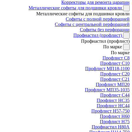
Корректоры для ремонта царапин
Металлические софиты для подшивки кровли
Металлические софиты для подшивки кровли
Софиты с полной перфорацией
Софиты с центральной перфорацией
Софиты без перфорации
Профнастил (профлист)
Профнастил (профлист)
По марке
По марке
Профлист С8
Профлист С10
Профлист МП18-1100
Профлист С20
Профлист С21
Профлист МП20
Профлист МП35-1035
Профлист С44
Профлист НС35
Профлист НС44
Профлист Н57-750
Профлист Н60
Профлист Н75
Профнастил Н80А