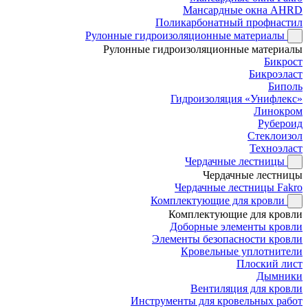
Мансардные окна AHRD
Поликарбонатный профнастил
Рулонные гидроизоляционные материалы
Рулонные гидроизоляционные материалы
Бикрост
Бикроэласт
Биполь
Гидроизоляция «Унифлекс»
Линокром
Рубероид
Стеклоизол
Техноэласт
Чердачные лестницы
Чердачные лестницы
Чердачные лестницы Fakro
Комплектующие для кровли
Комплектующие для кровли
Доборные элементы кровли
Элементы безопасности кровли
Кровельные уплотнители
Плоский лист
Дымники
Вентиляция для кровли
Инструменты для кровельных работ