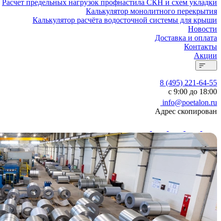
Расчет предельных нагрузок профнастила СКН и схем укладки
Калькулятор монолитного перекрытия
Калькулятор расчёта водосточной системы для крыши
Новости
Доставка и оплата
Контакты
Акции
8 (495) 221-64-55
с 9:00 до 18:00
info@poetalon.ru
Адрес скопирован