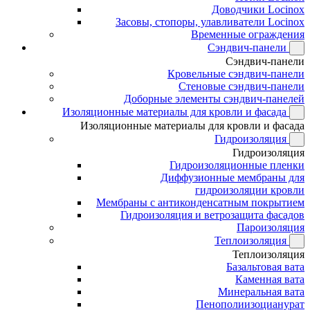
Доводчики Locinox
Засовы, стопоры, улавливатели Locinox
Временные ограждения
Сэндвич-панели
Сэндвич-панели
Кровельные сэндвич-панели
Стеновые сэндвич-панели
Доборные элементы сэндвич-панелей
Изоляционные материалы для кровли и фасада
Изоляционные материалы для кровли и фасада
Гидроизоляция
Гидроизоляция
Гидроизоляционные пленки
Диффузионные мембраны для
гидроизоляции кровли
Мембраны с антиконденсатным покрытием
Гидроизоляция и ветрозащита фасадов
Пароизоляция
Теплоизоляция
Теплоизоляция
Базальтовая вата
Каменная вата
Минеральная вата
Пенополиизоцианурат