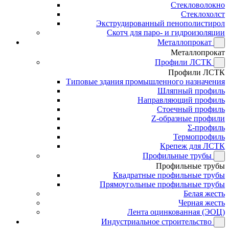
Стекловолокно
Стеклохолст
Экструдированный пенополистирол
Скотч для паро- и гидроизоляции
Металлопрокат
Металлопрокат
Профили ЛСТК
Профили ЛСТК
Типовые здания промышленного назначения
Шляпный профиль
Направляющий профиль
Стоечный профиль
Z-образные профили
Σ-профиль
Термопрофиль
Крепеж для ЛСТК
Профильные трубы
Профильные трубы
Квадратные профильные трубы
Прямоугольные профильные трубы
Белая жесть
Черная жесть
Лента оцинкованная (ЭОЦ)
Индустриальное строительство