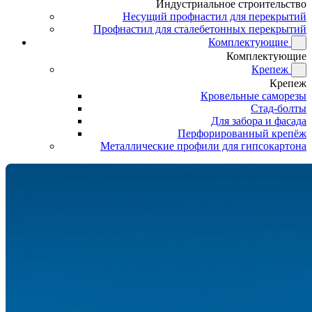
Индустриальное строительство
Несущий профнастил для перекрытий
Профнастил для сталебетонных перекрытий
Комплектующие
Комплектующие
Крепеж
Крепеж
Кровельные саморезы
Стад-болты
Для забора и фасада
Перфорированный крепёж
Металлические профили для гипсокартона