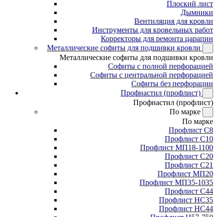
Плоский лист
Дымники
Вентиляция для кровли
Инструменты для кровельных работ
Корректоры для ремонта царапин
Металлические софиты для подшивки кровли
Металлические софиты для подшивки кровли
Софиты с полной перфорацией
Софиты с центральной перфорацией
Софиты без перфорации
Профнастил (профлист)
Профнастил (профлист)
По марке
По марке
Профлист С8
Профлист С10
Профлист МП18-1100
Профлист С20
Профлист С21
Профлист МП20
Профлист МП35-1035
Профлист С44
Профлист НС35
Профлист НС44