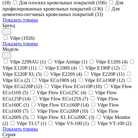
(18)
Для плоских кровельных покрытий (106)
Для
профилированных кровельных покрытий (136)
Для
цементно-песчаных кровельных покрытий (33)
Показать товары
Бренд
Vilpe (1026)
Показать товары
Модель
Vilpe 2299AG (1)
Vilpe Airidge (1)
Vilpe E120S (4)
Vilpe E120Р (11)
Vilpe E190S (4)
Vilpe E190Р (12)
Vilpe E220P XL (5)
Vilpe E220S (4)
Vilpe E220Р (11)
Vilpe ECo (2)
Vilpe ECo190S (4)
Vilpe ECo190Р (12)
Vilpe ECo220P (12)
Vilpe Flow ECo110P (10)
Vilpe Flow
ECo110S (5)
Vilpe Flow ECo125C (4)
Vilpe Flow
ECo125P (14)
Vilpe Flow ECo125S (7)
Vilpe Flow
ECo160C (1)
Vilpe Flow ECo160P (14)
Vilpe Flow
ECo160S (7)
Vilpe Flow ECo200P (10)
Vilpe Flow
ECo200S (5)
Vilpe Flow XL ECo200C (3)
Vilpe Monitor
(2)
Vilpe TI-17 (1)
Vilpe VS-100 (1)
Vilpe VT-100 (2)
Показать товары
Серия