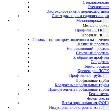
Стекловолокно
Стеклохолст
Экструдированный пенополистирол
Скотч для паро- и гидроизоляции
Металлопрокат
Металлопрокат
Профили ЛСТК
Профили ЛСТК
Типовые здания промышленного назначения
Шляпный профиль
Направляющий профиль
Стоечный профиль
Z-образные профили
Σ-профиль
Термопрофиль
Крепеж для ЛСТК
Профильные трубы
Профильные трубы
Квадратные профильные трубы
Прямоугольные профильные трубы
Белая жесть
Черная жесть
Лента оцинкованная (ЭОЦ)
Индустриальное строительство