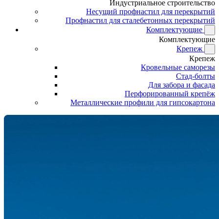
Индустриальное строительство
Несущий профнастил для перекрытий
Профнастил для сталебетонных перекрытий
Комплектующие
Комплектующие
Крепеж
Крепеж
Кровельные саморезы
Стад-болты
Для забора и фасада
Перфорированный крепёж
Металлические профили для гипсокартона