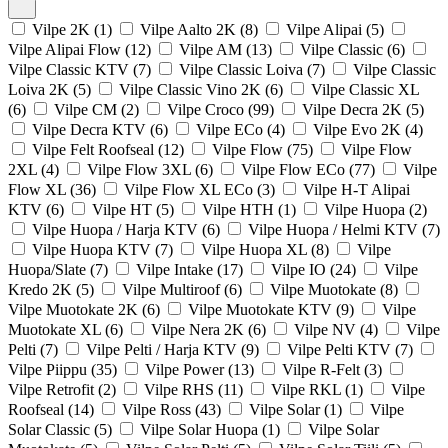
Vilpe 2K (1)
Vilpe Aalto 2K (8)
Vilpe Alipai (5)
Vilpe Alipai Flow (12)
Vilpe AM (13)
Vilpe Classic (6)
Vilpe Classic KTV (7)
Vilpe Classic Loiva (7)
Vilpe Classic
Loiva 2K (5)
Vilpe Classic Vino 2K (6)
Vilpe Classic XL
(6)
Vilpe CM (2)
Vilpe Croco (99)
Vilpe Decra 2K (5)
Vilpe Decra KTV (6)
Vilpe ECo (4)
Vilpe Evo 2K (4)
Vilpe Felt Roofseal (12)
Vilpe Flow (75)
Vilpe Flow
2XL (4)
Vilpe Flow 3XL (6)
Vilpe Flow ECo (77)
Vilpe
Flow XL (36)
Vilpe Flow XL ECo (3)
Vilpe H-T Alipai
KTV (6)
Vilpe HT (5)
Vilpe HTH (1)
Vilpe Huopa (2)
Vilpe Huopa / Harja KTV (6)
Vilpe Huopa / Helmi KTV (7)
Vilpe Huopa KTV (7)
Vilpe Huopa XL (8)
Vilpe
Huopa/Slate (7)
Vilpe Intake (17)
Vilpe IO (24)
Vilpe
Kredo 2K (5)
Vilpe Multiroof (6)
Vilpe Muotokate (8)
Vilpe Muotokate 2K (6)
Vilpe Muotokate KTV (9)
Vilpe
Muotokate XL (6)
Vilpe Nera 2K (6)
Vilpe NV (4)
Vilpe
Pelti (7)
Vilpe Pelti / Harja KTV (9)
Vilpe Pelti KTV (7)
Vilpe Piippu (35)
Vilpe Power (13)
Vilpe R-Felt (3)
Vilpe Retrofit (2)
Vilpe RHS (11)
Vilpe RKL (1)
Vilpe
Roofseal (14)
Vilpe Ross (43)
Vilpe Solar (1)
Vilpe
Solar Classic (5)
Vilpe Solar Huopa (1)
Vilpe Solar