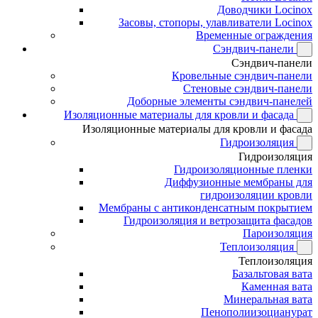
Доводчики Locinox
Засовы, стопоры, улавливатели Locinox
Временные ограждения
Сэндвич-панели
Сэндвич-панели
Кровельные сэндвич-панели
Стеновые сэндвич-панели
Доборные элементы сэндвич-панелей
Изоляционные материалы для кровли и фасада
Изоляционные материалы для кровли и фасада
Гидроизоляция
Гидроизоляция
Гидроизоляционные пленки
Диффузионные мембраны для
гидроизоляции кровли
Мембраны с антиконденсатным покрытием
Гидроизоляция и ветрозащита фасадов
Пароизоляция
Теплоизоляция
Теплоизоляция
Базальтовая вата
Каменная вата
Минеральная вата
Пенополиизоцианурат