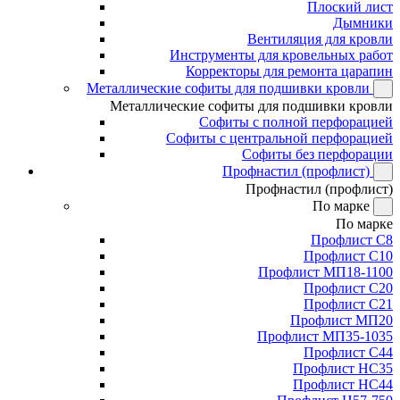
Плоский лист
Дымники
Вентиляция для кровли
Инструменты для кровельных работ
Корректоры для ремонта царапин
Металлические софиты для подшивки кровли
Металлические софиты для подшивки кровли
Софиты с полной перфорацией
Софиты с центральной перфорацией
Софиты без перфорации
Профнастил (профлист)
Профнастил (профлист)
По марке
По марке
Профлист С8
Профлист С10
Профлист МП18-1100
Профлист С20
Профлист С21
Профлист МП20
Профлист МП35-1035
Профлист С44
Профлист НС35
Профлист НС44