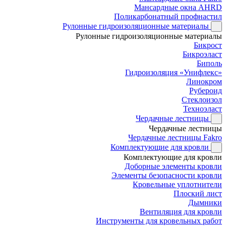
Мансардные окна AHRD
Поликарбонатный профнастил
Рулонные гидроизоляционные материалы
Рулонные гидроизоляционные материалы
Бикрост
Бикроэласт
Биполь
Гидроизоляция «Унифлекс»
Линокром
Рубероид
Стеклоизол
Техноэласт
Чердачные лестницы
Чердачные лестницы
Чердачные лестницы Fakro
Комплектующие для кровли
Комплектующие для кровли
Доборные элементы кровли
Элементы безопасности кровли
Кровельные уплотнители
Плоский лист
Дымники
Вентиляция для кровли
Инструменты для кровельных работ