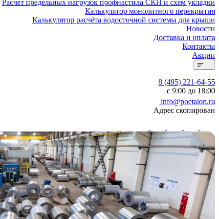
Расчет предельных нагрузок профнастила СКН и схем укладки
Калькулятор монолитного перекрытия
Калькулятор расчёта водосточной системы для крыши
Новости
Доставка и оплата
Контакты
Акции
8 (495) 221-64-55
с 9:00 до 18:00
info@poetalon.ru
Адрес скопирован