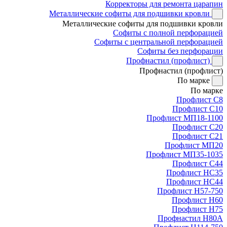
Корректоры для ремонта царапин
Металлические софиты для подшивки кровли
Металлические софиты для подшивки кровли
Софиты с полной перфорацией
Софиты с центральной перфорацией
Софиты без перфорации
Профнастил (профлист)
Профнастил (профлист)
По марке
По марке
Профлист С8
Профлист С10
Профлист МП18-1100
Профлист С20
Профлист С21
Профлист МП20
Профлист МП35-1035
Профлист С44
Профлист НС35
Профлист НС44
Профлист Н57-750
Профлист Н60
Профлист Н75
Профнастил Н80А