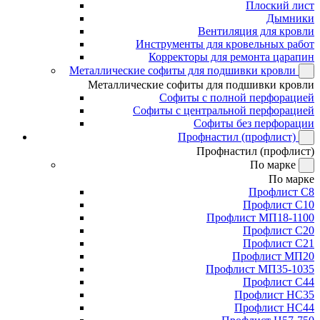
Плоский лист
Дымники
Вентиляция для кровли
Инструменты для кровельных работ
Корректоры для ремонта царапин
Металлические софиты для подшивки кровли
Металлические софиты для подшивки кровли
Софиты с полной перфорацией
Софиты с центральной перфорацией
Софиты без перфорации
Профнастил (профлист)
Профнастил (профлист)
По марке
По марке
Профлист С8
Профлист С10
Профлист МП18-1100
Профлист С20
Профлист С21
Профлист МП20
Профлист МП35-1035
Профлист С44
Профлист НС35
Профлист НС44