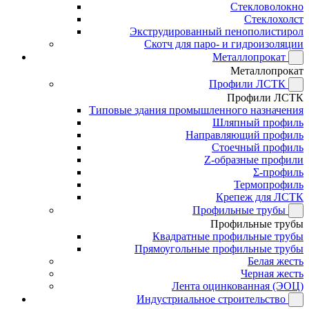
Стекловолокно
Стеклохолст
Экструдированный пенополистирол
Скотч для паро- и гидроизоляции
Металлопрокат
Металлопрокат
Профили ЛСТК
Профили ЛСТК
Типовые здания промышленного назначения
Шляпный профиль
Направляющий профиль
Стоечный профиль
Z-образные профили
Σ-профиль
Термопрофиль
Крепеж для ЛСТК
Профильные трубы
Профильные трубы
Квадратные профильные трубы
Прямоугольные профильные трубы
Белая жесть
Черная жесть
Лента оцинкованная (ЭОЦ)
Индустриальное строительство