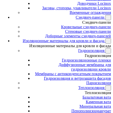
Доводчики Locinox
Засовы, стопоры, улавливатели Locinox
Временные ограждения
Сэндвич-панели
Сэндвич-панели
Кровельные сэндвич-панели
Стеновые сэндвич-панели
Доборные элементы сэндвич-панелей
Изоляционные материалы для кровли и фасада
Изоляционные материалы для кровли и фасада
Гидроизоляция
Гидроизоляция
Гидроизоляционные пленки
Диффузионные мембраны для
гидроизоляции кровли
Мембраны с антиконденсатным покрытием
Гидроизоляция и ветрозащита фасадов
Пароизоляция
Теплоизоляция
Теплоизоляция
Базальтовая вата
Каменная вата
Минеральная вата
Пенополиизоцианурат