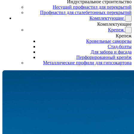
Индустриальное строительство
Несущий профнастил для перекрытий
Профнастил для сталебетонных перекрытий
Комплектующие
Комплектующие
Крепеж
Крепеж
Кровельные саморезы
Стад-болты
Для забора и фасада
Перфорированный крепёж
Металлические профили для гипсокартона