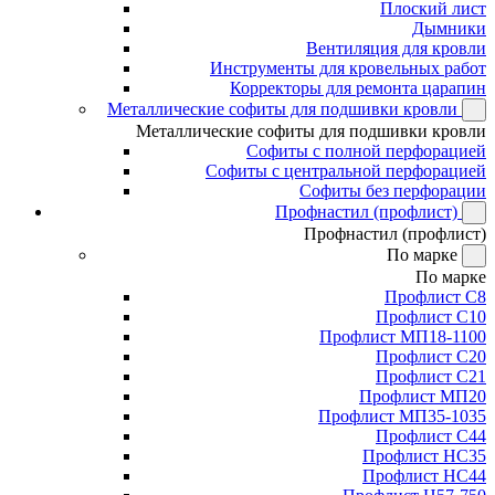
Плоский лист
Дымники
Вентиляция для кровли
Инструменты для кровельных работ
Корректоры для ремонта царапин
Металлические софиты для подшивки кровли
Металлические софиты для подшивки кровли
Софиты с полной перфорацией
Софиты с центральной перфорацией
Софиты без перфорации
Профнастил (профлист)
Профнастил (профлист)
По марке
По марке
Профлист С8
Профлист С10
Профлист МП18-1100
Профлист С20
Профлист С21
Профлист МП20
Профлист МП35-1035
Профлист С44
Профлист НС35
Профлист НС44