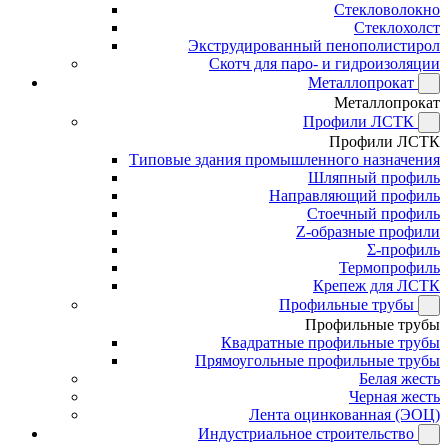
Стекловолокно
Стеклохолст
Экструдированный пенополистирол
Скотч для паро- и гидроизоляции
Металлопрокат
Металлопрокат
Профили ЛСТК
Профили ЛСТК
Типовые здания промышленного назначения
Шляпный профиль
Направляющий профиль
Стоечный профиль
Z-образные профили
Σ-профиль
Термопрофиль
Крепеж для ЛСТК
Профильные трубы
Профильные трубы
Квадратные профильные трубы
Прямоугольные профильные трубы
Белая жесть
Черная жесть
Лента оцинкованная (ЭОЦ)
Индустриальное строительство