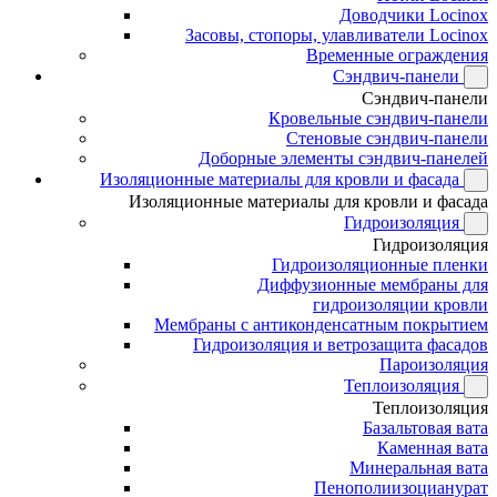
Доводчики Locinox
Засовы, стопоры, улавливатели Locinox
Временные ограждения
Сэндвич-панели
Сэндвич-панели
Кровельные сэндвич-панели
Стеновые сэндвич-панели
Доборные элементы сэндвич-панелей
Изоляционные материалы для кровли и фасада
Изоляционные материалы для кровли и фасада
Гидроизоляция
Гидроизоляция
Гидроизоляционные пленки
Диффузионные мембраны для
гидроизоляции кровли
Мембраны с антиконденсатным покрытием
Гидроизоляция и ветрозащита фасадов
Пароизоляция
Теплоизоляция
Теплоизоляция
Базальтовая вата
Каменная вата
Минеральная вата
Пенополиизоцианурат