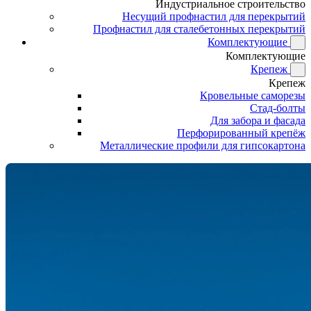
Индустриальное строительство
Несущий профнастил для перекрытий
Профнастил для сталебетонных перекрытий
Комплектующие
Комплектующие
Крепеж
Крепеж
Кровельные саморезы
Стад-болты
Для забора и фасада
Перфорированный крепёж
Металлические профили для гипсокартона