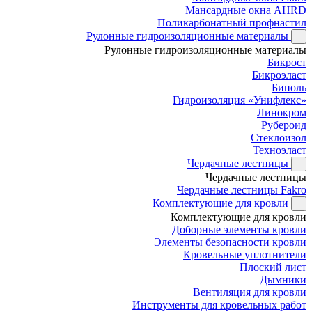
Мансардные окна AHRD
Поликарбонатный профнастил
Рулонные гидроизоляционные материалы
Рулонные гидроизоляционные материалы
Бикрост
Бикроэласт
Биполь
Гидроизоляция «Унифлекс»
Линокром
Рубероид
Стеклоизол
Техноэласт
Чердачные лестницы
Чердачные лестницы
Чердачные лестницы Fakro
Комплектующие для кровли
Комплектующие для кровли
Доборные элементы кровли
Элементы безопасности кровли
Кровельные уплотнители
Плоский лист
Дымники
Вентиляция для кровли
Инструменты для кровельных работ