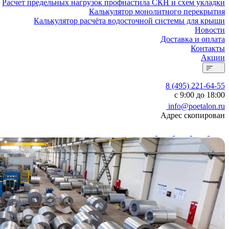
Расчет предельных нагрузок профнастила СКН и схем укладки
Калькулятор монолитного перекрытия
Калькулятор расчёта водосточной системы для крыши
Новости
Доставка и оплата
Контакты
Акции
8 (495) 221-64-55
с 9:00 до 18:00
info@poetalon.ru
Адрес скопирован