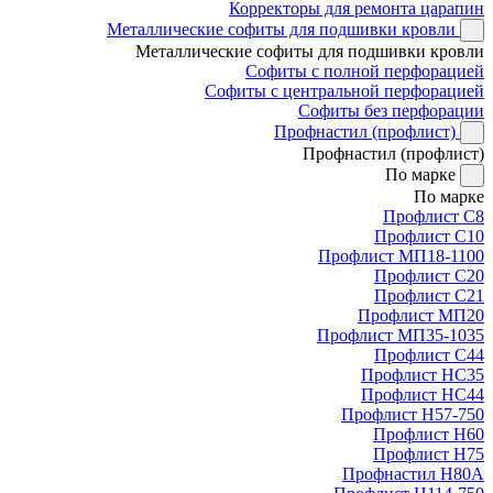
Корректоры для ремонта царапин
Металлические софиты для подшивки кровли
Металлические софиты для подшивки кровли
Софиты с полной перфорацией
Софиты с центральной перфорацией
Софиты без перфорации
Профнастил (профлист)
Профнастил (профлист)
По марке
По марке
Профлист С8
Профлист С10
Профлист МП18-1100
Профлист С20
Профлист С21
Профлист МП20
Профлист МП35-1035
Профлист С44
Профлист НС35
Профлист НС44
Профлист Н57-750
Профлист Н60
Профлист Н75
Профнастил Н80А