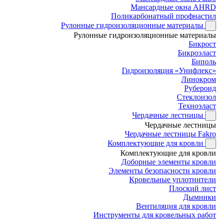
Мансардные окна AHRD
Поликарбонатный профнастил
Рулонные гидроизоляционные материалы
Рулонные гидроизоляционные материалы
Бикрост
Бикроэласт
Биполь
Гидроизоляция «Унифлекс»
Линокром
Рубероид
Стеклоизол
Техноэласт
Чердачные лестницы
Чердачные лестницы
Чердачные лестницы Fakro
Комплектующие для кровли
Комплектующие для кровли
Доборные элементы кровли
Элементы безопасности кровли
Кровельные уплотнители
Плоский лист
Дымники
Вентиляция для кровли
Инструменты для кровельных работ