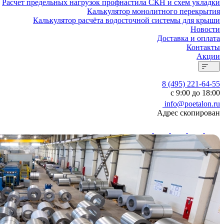
Расчет предельных нагрузок профнастила СКН и схем укладки
Калькулятор монолитного перекрытия
Калькулятор расчёта водосточной системы для крыши
Новости
Доставка и оплата
Контакты
Акции
8 (495) 221-64-55
с 9:00 до 18:00
info@poetalon.ru
Адрес скопирован