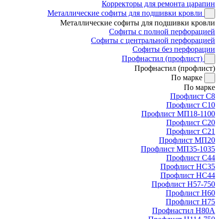
Корректоры для ремонта царапин
Металлические софиты для подшивки кровли
Металлические софиты для подшивки кровли
Софиты с полной перфорацией
Софиты с центральной перфорацией
Софиты без перфорации
Профнастил (профлист)
Профнастил (профлист)
По марке
По марке
Профлист С8
Профлист С10
Профлист МП18-1100
Профлист С20
Профлист С21
Профлист МП20
Профлист МП35-1035
Профлист С44
Профлист НС35
Профлист НС44
Профлист Н57-750
Профлист Н60
Профлист Н75
Профнастил Н80А