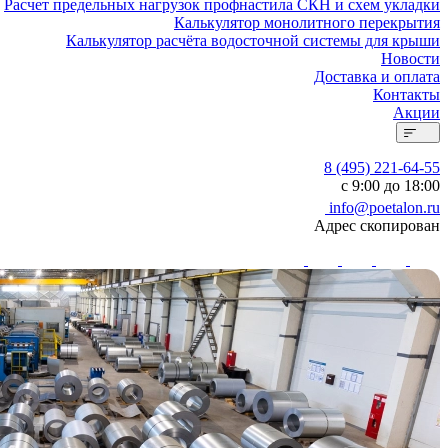
Расчет предельных нагрузок профнастила СКН и схем укладки
Калькулятор монолитного перекрытия
Калькулятор расчёта водосточной системы для крыши
Новости
Доставка и оплата
Контакты
Акции
8 (495) 221-64-55
с 9:00 до 18:00
info@poetalon.ru
Адрес скопирован