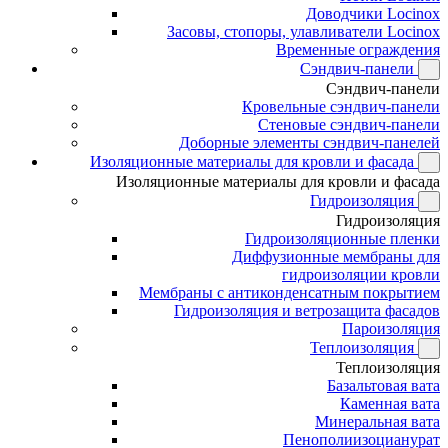
Доводчики Locinox
Засовы, стопоры, улавливатели Locinox
Временные ограждения
Сэндвич-панели
Сэндвич-панели
Кровельные сэндвич-панели
Стеновые сэндвич-панели
Доборные элементы сэндвич-панелей
Изоляционные материалы для кровли и фасада
Изоляционные материалы для кровли и фасада
Гидроизоляция
Гидроизоляция
Гидроизоляционные пленки
Диффузионные мембраны для
гидроизоляции кровли
Мембраны с антиконденсатным покрытием
Гидроизоляция и ветрозащита фасадов
Пароизоляция
Теплоизоляция
Теплоизоляция
Базальтовая вата
Каменная вата
Минеральная вата
Пенополиизоцианурат