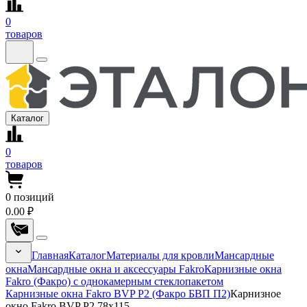
0
товаров
Каталог
0
товаров
0
позиций
0.00 ₽
Главная
Каталог
Материалы для кровли
Мансардные
окна
Мансардные окна и аксессуары Fakro
Карнизные окна
Fakro (Факро) с однокамерным стеклопакетом
Карнизные окна Fakro BVP P2 (Факро БВП П2)
Карнизное
окно Fakro BVP P2 78x115