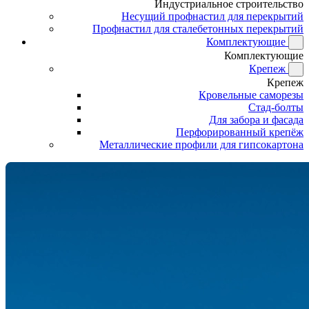
Индустриальное строительство
Несущий профнастил для перекрытий
Профнастил для сталебетонных перекрытий
Комплектующие
Комплектующие
Крепеж
Крепеж
Кровельные саморезы
Стад-болты
Для забора и фасада
Перфорированный крепёж
Металлические профили для гипсокартона