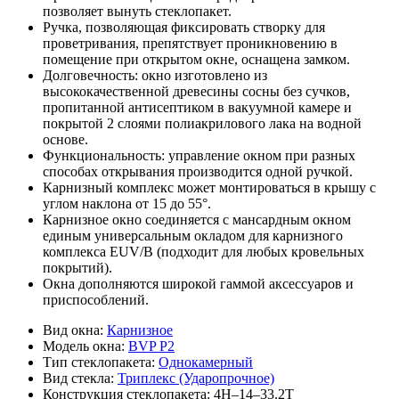
позволяет вынуть стеклопакет.
Ручка, позволяющая фиксировать створку для
проветривания, препятствует проникновению в
помещение при открытом окне, оснащена замком.
Долговечность: окно изготовлено из
высококачественной древесины сосны без сучков,
пропитанной антисептиком в вакуумной камере и
покрытой 2 слоями полиакрилового лака на водной
основе.
Функциональность: управление окном при разных
способах открывания производится одной ручкой.
Карнизный комплекс может монтироваться в крышу с
углом наклона от 15 до 55°.
Карнизное окно соединяется с мансардным окном
единым универсальным окладом для карнизного
комплекса EUV/B (подходит для любых кровельных
покрытий).
Окна дополняются широкой гаммой аксессуаров и
приспособлений.
Вид окна:
Карнизное
Модель окна:
BVP Р2
Тип стеклопакета:
Однокамерный
Вид стекла:
Триплекс (Ударопрочное)
Конструкция стеклопакета:
4H–14–33.2T