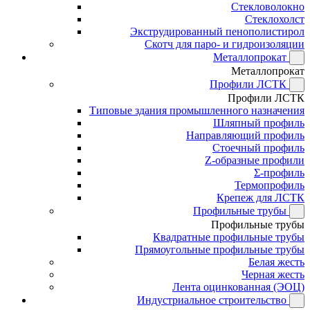
Стекловолокно
Стеклохолст
Экструдированный пенополистирол
Скотч для паро- и гидроизоляции
Металлопрокат
Металлопрокат
Профили ЛСТК
Профили ЛСТК
Типовые здания промышленного назначения
Шляпный профиль
Направляющий профиль
Стоечный профиль
Z-образные профили
Σ-профиль
Термопрофиль
Крепеж для ЛСТК
Профильные трубы
Профильные трубы
Квадратные профильные трубы
Прямоугольные профильные трубы
Белая жесть
Черная жесть
Лента оцинкованная (ЭОЦ)
Индустриальное строительство