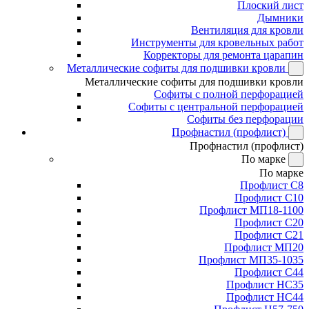
Плоский лист
Дымники
Вентиляция для кровли
Инструменты для кровельных работ
Корректоры для ремонта царапин
Металлические софиты для подшивки кровли
Металлические софиты для подшивки кровли
Софиты с полной перфорацией
Софиты с центральной перфорацией
Софиты без перфорации
Профнастил (профлист)
Профнастил (профлист)
По марке
По марке
Профлист С8
Профлист С10
Профлист МП18-1100
Профлист С20
Профлист С21
Профлист МП20
Профлист МП35-1035
Профлист С44
Профлист НС35
Профлист НС44