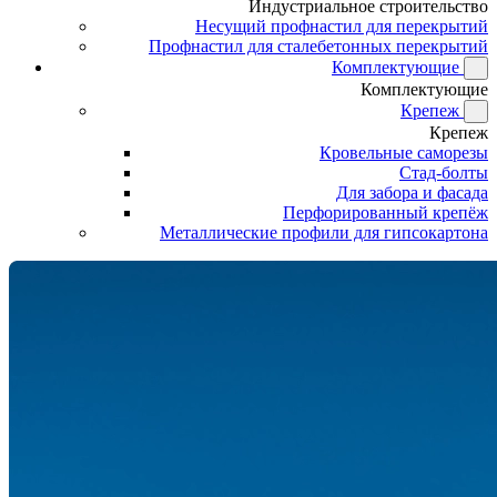
Индустриальное строительство
Несущий профнастил для перекрытий
Профнастил для сталебетонных перекрытий
Комплектующие
Комплектующие
Крепеж
Крепеж
Кровельные саморезы
Стад-болты
Для забора и фасада
Перфорированный крепёж
Металлические профили для гипсокартона