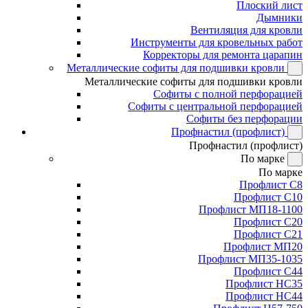
Плоский лист
Дымники
Вентиляция для кровли
Инструменты для кровельных работ
Корректоры для ремонта царапин
Металлические софиты для подшивки кровли
Металлические софиты для подшивки кровли
Софиты с полной перфорацией
Софиты с центральной перфорацией
Софиты без перфорации
Профнастил (профлист)
Профнастил (профлист)
По марке
По марке
Профлист С8
Профлист С10
Профлист МП18-1100
Профлист С20
Профлист С21
Профлист МП20
Профлист МП35-1035
Профлист С44
Профлист НС35
Профлист НС44