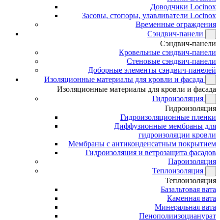
Доводчики Locinox
Засовы, стопоры, улавливатели Locinox
Временные ограждения
Сэндвич-панели
Сэндвич-панели
Кровельные сэндвич-панели
Стеновые сэндвич-панели
Доборные элементы сэндвич-панелей
Изоляционные материалы для кровли и фасада
Изоляционные материалы для кровли и фасада
Гидроизоляция
Гидроизоляция
Гидроизоляционные пленки
Диффузионные мембраны для
гидроизоляции кровли
Мембраны с антиконденсатным покрытием
Гидроизоляция и ветрозащита фасадов
Пароизоляция
Теплоизоляция
Теплоизоляция
Базальтовая вата
Каменная вата
Минеральная вата
Пенополиизоцианурат