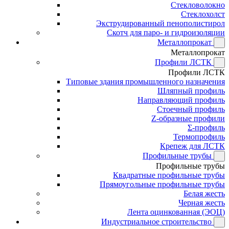
Стекловолокно
Стеклохолст
Экструдированный пенополистирол
Скотч для паро- и гидроизоляции
Металлопрокат
Металлопрокат
Профили ЛСТК
Профили ЛСТК
Типовые здания промышленного назначения
Шляпный профиль
Направляющий профиль
Стоечный профиль
Z-образные профили
Σ-профиль
Термопрофиль
Крепеж для ЛСТК
Профильные трубы
Профильные трубы
Квадратные профильные трубы
Прямоугольные профильные трубы
Белая жесть
Черная жесть
Лента оцинкованная (ЭОЦ)
Индустриальное строительство