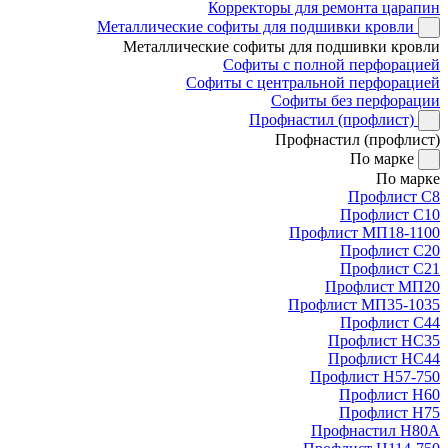
Корректоры для ремонта царапин
Металлические софиты для подшивки кровли
Металлические софиты для подшивки кровли
Софиты с полной перфорацией
Софиты с центральной перфорацией
Софиты без перфорации
Профнастил (профлист)
Профнастил (профлист)
По марке
По марке
Профлист С8
Профлист С10
Профлист МП18-1100
Профлист С20
Профлист С21
Профлист МП20
Профлист МП35-1035
Профлист С44
Профлист НС35
Профлист НС44
Профлист Н57-750
Профлист Н60
Профлист Н75
Профнастил Н80А