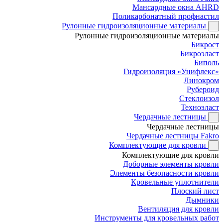
Мансардные окна AHRD
Поликарбонатный профнастил
Рулонные гидроизоляционные материалы
Рулонные гидроизоляционные материалы
Бикрост
Бикроэласт
Биполь
Гидроизоляция «Унифлекс»
Линокром
Рубероид
Стеклоизол
Техноэласт
Чердачные лестницы
Чердачные лестницы
Чердачные лестницы Fakro
Комплектующие для кровли
Комплектующие для кровли
Доборные элементы кровли
Элементы безопасности кровли
Кровельные уплотнители
Плоский лист
Дымники
Вентиляция для кровли
Инструменты для кровельных работ