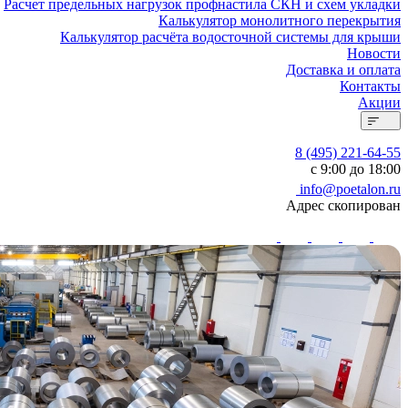
Расчет предельных нагрузок профнастила СКН и схем укладки
Калькулятор монолитного перекрытия
Калькулятор расчёта водосточной системы для крыши
Новости
Доставка и оплата
Контакты
Акции
8 (495) 221-64-55
с 9:00 до 18:00
info@poetalon.ru
Адрес скопирован