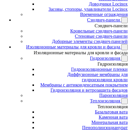
Доводчики Locinox
Засовы, стопоры, улавливатели Locinox
Временные ограждения
Сэндвич-панели
Сэндвич-панели
Кровельные сэндвич-панели
Стеновые сэндвич-панели
Доборные элементы сэндвич-панелей
Изоляционные материалы для кровли и фасада
Изоляционные материалы для кровли и фасада
Гидроизоляция
Гидроизоляция
Гидроизоляционные пленки
Диффузионные мембраны для
гидроизоляции кровли
Мембраны с антиконденсатным покрытием
Гидроизоляция и ветрозащита фасадов
Пароизоляция
Теплоизоляция
Теплоизоляция
Базальтовая вата
Каменная вата
Минеральная вата
Пенополиизоцианурат