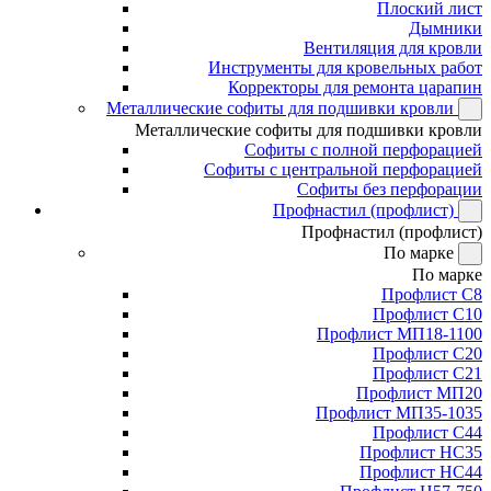
Плоский лист
Дымники
Вентиляция для кровли
Инструменты для кровельных работ
Корректоры для ремонта царапин
Металлические софиты для подшивки кровли
Металлические софиты для подшивки кровли
Софиты с полной перфорацией
Софиты с центральной перфорацией
Софиты без перфорации
Профнастил (профлист)
Профнастил (профлист)
По марке
По марке
Профлист С8
Профлист С10
Профлист МП18-1100
Профлист С20
Профлист С21
Профлист МП20
Профлист МП35-1035
Профлист С44
Профлист НС35
Профлист НС44