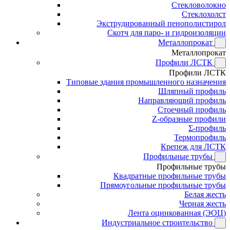
Стекловолокно
Стеклохолст
Экструдированный пенополистирол
Скотч для паро- и гидроизоляции
Металлопрокат
Металлопрокат
Профили ЛСТК
Профили ЛСТК
Типовые здания промышленного назначения
Шляпный профиль
Направляющий профиль
Стоечный профиль
Z-образные профили
Σ-профиль
Термопрофиль
Крепеж для ЛСТК
Профильные трубы
Профильные трубы
Квадратные профильные трубы
Прямоугольные профильные трубы
Белая жесть
Черная жесть
Лента оцинкованная (ЭОЦ)
Индустриальное строительство