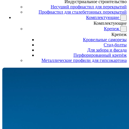
Индустриальное строительство
Несущий профнастил для перекрытий
Профнастил для сталебетонных перекрытий
Комплектующие
Комплектующие
Крепеж
Крепеж
Кровельные саморезы
Стад-болты
Для забора и фасада
Перфорированный крепёж
Металлические профили для гипсокартона