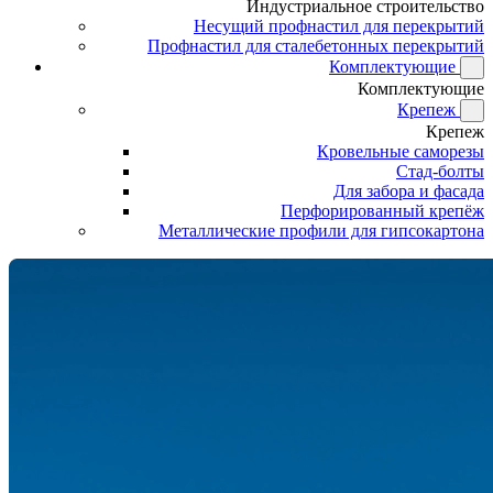
Индустриальное строительство
Несущий профнастил для перекрытий
Профнастил для сталебетонных перекрытий
Комплектующие
Комплектующие
Крепеж
Крепеж
Кровельные саморезы
Стад-болты
Для забора и фасада
Перфорированный крепёж
Металлические профили для гипсокартона