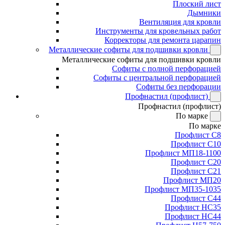
Плоский лист
Дымники
Вентиляция для кровли
Инструменты для кровельных работ
Корректоры для ремонта царапин
Металлические софиты для подшивки кровли
Металлические софиты для подшивки кровли
Софиты с полной перфорацией
Софиты с центральной перфорацией
Софиты без перфорации
Профнастил (профлист)
Профнастил (профлист)
По марке
По марке
Профлист С8
Профлист С10
Профлист МП18-1100
Профлист С20
Профлист С21
Профлист МП20
Профлист МП35-1035
Профлист С44
Профлист НС35
Профлист НС44