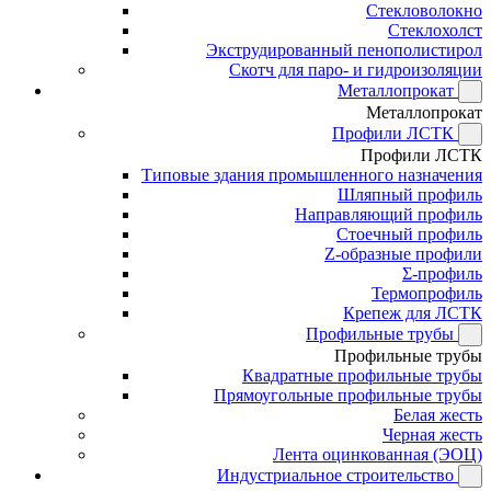
Стекловолокно
Стеклохолст
Экструдированный пенополистирол
Скотч для паро- и гидроизоляции
Металлопрокат
Металлопрокат
Профили ЛСТК
Профили ЛСТК
Типовые здания промышленного назначения
Шляпный профиль
Направляющий профиль
Стоечный профиль
Z-образные профили
Σ-профиль
Термопрофиль
Крепеж для ЛСТК
Профильные трубы
Профильные трубы
Квадратные профильные трубы
Прямоугольные профильные трубы
Белая жесть
Черная жесть
Лента оцинкованная (ЭОЦ)
Индустриальное строительство