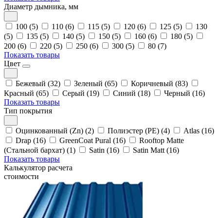
Диаметр дымника, мм
100 (5)
110 (6)
115 (5)
120 (6)
125 (5)
130
(5)
135 (5)
140 (5)
150 (5)
160 (6)
180 (5)
200 (6)
220 (5)
250 (6)
300 (5)
80 (7)
Показать товары
Цвет
Бежевый (32)
Зеленый (65)
Коричневый (83)
Красный (65)
Серый (19)
Синий (18)
Черный (16)
Показать товары
Тип покрытия
Оцинкованный (Zn) (2)
Полиэстер (PE) (4)
Atlas (16)
Drap (16)
GreenCoat Pural (16)
Rooftop Matte
(Стальной бархат) (1)
Satin (16)
Satin Matt (16)
Показать товары
Калькулятор расчета
стоимости