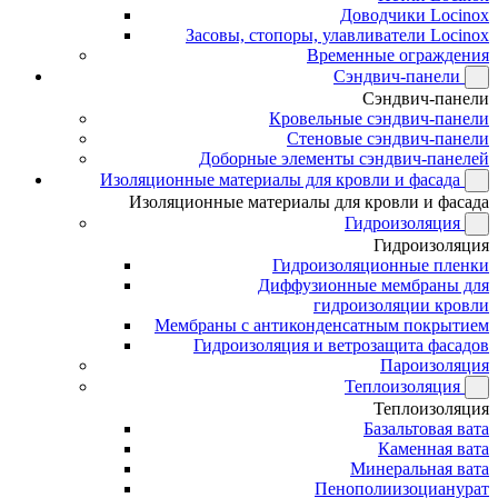
Доводчики Locinox
Засовы, стопоры, улавливатели Locinox
Временные ограждения
Сэндвич-панели
Сэндвич-панели
Кровельные сэндвич-панели
Стеновые сэндвич-панели
Доборные элементы сэндвич-панелей
Изоляционные материалы для кровли и фасада
Изоляционные материалы для кровли и фасада
Гидроизоляция
Гидроизоляция
Гидроизоляционные пленки
Диффузионные мембраны для
гидроизоляции кровли
Мембраны с антиконденсатным покрытием
Гидроизоляция и ветрозащита фасадов
Пароизоляция
Теплоизоляция
Теплоизоляция
Базальтовая вата
Каменная вата
Минеральная вата
Пенополиизоцианурат