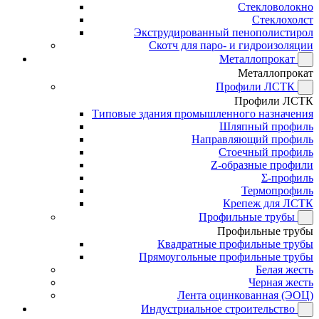
Стекловолокно
Стеклохолст
Экструдированный пенополистирол
Скотч для паро- и гидроизоляции
Металлопрокат
Металлопрокат
Профили ЛСТК
Профили ЛСТК
Типовые здания промышленного назначения
Шляпный профиль
Направляющий профиль
Стоечный профиль
Z-образные профили
Σ-профиль
Термопрофиль
Крепеж для ЛСТК
Профильные трубы
Профильные трубы
Квадратные профильные трубы
Прямоугольные профильные трубы
Белая жесть
Черная жесть
Лента оцинкованная (ЭОЦ)
Индустриальное строительство