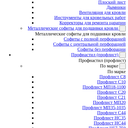
Плоский лист
Дымники
Вентиляция для кровли
Инструменты для кровельных работ
Корректоры для ремонта царапин
Металлические софиты для подшивки кровли
Металлические софиты для подшивки кровли
Софиты с полной перфорацией
Софиты с центральной перфорацией
Софиты без перфорации
Профнастил (профлист)
Профнастил (профлист)
По марке
По марке
Профлист С8
Профлист С10
Профлист МП18-1100
Профлист С20
Профлист С21
Профлист МП20
Профлист МП35-1035
Профлист С44
Профлист НС35
Профлист НС44