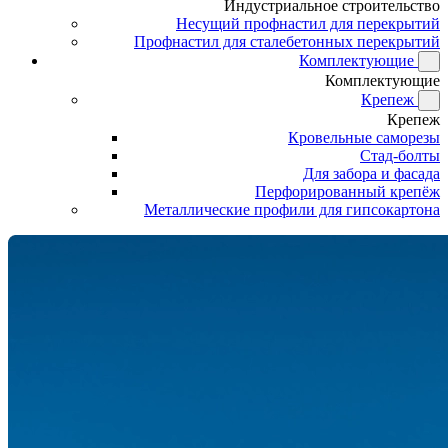
Индустриальное строительство
Несущий профнастил для перекрытий
Профнастил для сталебетонных перекрытий
Комплектующие
Комплектующие
Крепеж
Крепеж
Кровельные саморезы
Стад-болты
Для забора и фасада
Перфорированный крепёж
Металлические профили для гипсокартона