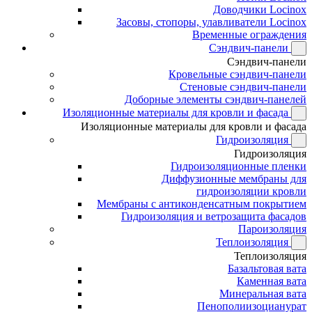
Доводчики Locinox
Засовы, стопоры, улавливатели Locinox
Временные ограждения
Сэндвич-панели
Сэндвич-панели
Кровельные сэндвич-панели
Стеновые сэндвич-панели
Доборные элементы сэндвич-панелей
Изоляционные материалы для кровли и фасада
Изоляционные материалы для кровли и фасада
Гидроизоляция
Гидроизоляция
Гидроизоляционные пленки
Диффузионные мембраны для
гидроизоляции кровли
Мембраны с антиконденсатным покрытием
Гидроизоляция и ветрозащита фасадов
Пароизоляция
Теплоизоляция
Теплоизоляция
Базальтовая вата
Каменная вата
Минеральная вата
Пенополиизоцианурат