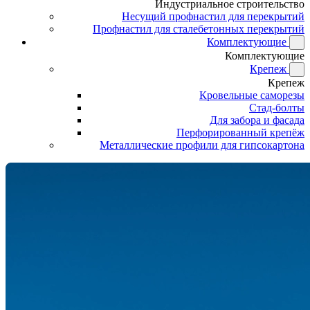
Индустриальное строительство
Несущий профнастил для перекрытий
Профнастил для сталебетонных перекрытий
Комплектующие
Комплектующие
Крепеж
Крепеж
Кровельные саморезы
Стад-болты
Для забора и фасада
Перфорированный крепёж
Металлические профили для гипсокартона