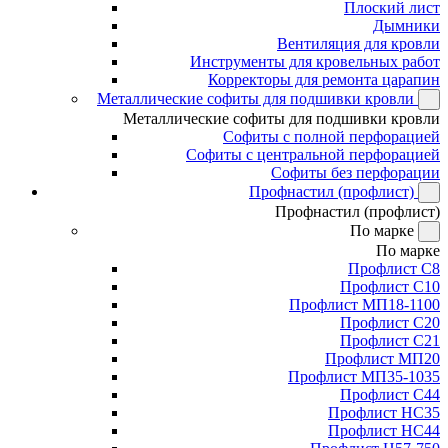
Плоский лист
Дымники
Вентиляция для кровли
Инструменты для кровельных работ
Корректоры для ремонта царапин
Металлические софиты для подшивки кровли
Металлические софиты для подшивки кровли
Софиты с полной перфорацией
Софиты с центральной перфорацией
Софиты без перфорации
Профнастил (профлист)
Профнастил (профлист)
По марке
По марке
Профлист С8
Профлист С10
Профлист МП18-1100
Профлист С20
Профлист С21
Профлист МП20
Профлист МП35-1035
Профлист С44
Профлист НС35
Профлист НС44