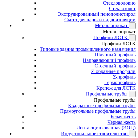
Стекловолокно
Стеклохолст
Экструдированный пенополистирол
Скотч для паро- и гидроизоляции
Металлопрокат
Металлопрокат
Профили ЛСТК
Профили ЛСТК
Типовые здания промышленного назначения
Шляпный профиль
Направляющий профиль
Стоечный профиль
Z-образные профили
Σ-профиль
Термопрофиль
Крепеж для ЛСТК
Профильные трубы
Профильные трубы
Квадратные профильные трубы
Прямоугольные профильные трубы
Белая жесть
Черная жесть
Лента оцинкованная (ЭОЦ)
Индустриальное строительство