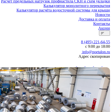
Расчет предельных нагрузок профнастила СКН и схем укладки
Калькулятор монолитного перекрытия
Калькулятор расчёта водосточной системы для крыши
Новости
Доставка и оплата
Контакты
Акции
8 (495) 221-64-55
с 9:00 до 18:00
info@poetalon.ru
Адрес скопирован