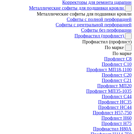
Корректоры для ремонта царапин
Металлические софиты для подшивки кровли
Металлические софиты для подшивки кровли
Софиты с полной перфорацией
Софиты с центральной перфорацией
Софиты без перфорации
Профнастил (профлист)
Профнастил (профлист)
По марке
По марке
Профлист С8
Профлист С10
Профлист МП18-1100
Профлист С20
Профлист С21
Профлист МП20
Профлист МП35-1035
Профлист С44
Профлист НС35
Профлист НС44
Профлист Н57-750
Профлист Н60
Профлист Н75
Профнастил Н80А