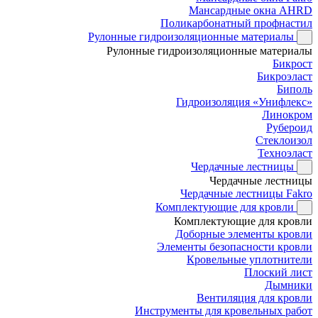
Мансардные окна AHRD
Поликарбонатный профнастил
Рулонные гидроизоляционные материалы
Рулонные гидроизоляционные материалы
Бикрост
Бикроэласт
Биполь
Гидроизоляция «Унифлекс»
Линокром
Рубероид
Стеклоизол
Техноэласт
Чердачные лестницы
Чердачные лестницы
Чердачные лестницы Fakro
Комплектующие для кровли
Комплектующие для кровли
Доборные элементы кровли
Элементы безопасности кровли
Кровельные уплотнители
Плоский лист
Дымники
Вентиляция для кровли
Инструменты для кровельных работ