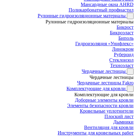
Мансардные окна AHRD
Поликарбонатный профнастил
Рулонные гидроизоляционные материалы
Рулонные гидроизоляционные материалы
Бикрост
Бикроэласт
Биполь
Гидроизоляция «Унифлекс»
Линокром
Рубероид
Стеклоизол
Техноэласт
Чердачные лестницы
Чердачные лестницы
Чердачные лестницы Fakro
Комплектующие для кровли
Комплектующие для кровли
Доборные элементы кровли
Элементы безопасности кровли
Кровельные уплотнители
Плоский лист
Дымники
Вентиляция для кровли
Инструменты для кровельных работ