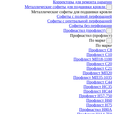
Корректоры для ремонта царапин
Металлические софиты для подшивки кровли
Металлические софиты для подшивки кровли
Софиты с полной перфорацией
Софиты с центральной перфорацией
Софиты без перфорации
Профнастил (профлист)
Профнастил (профлист)
По марке
По марке
Профлист С8
Профлист С10
Профлист МП18-1100
Профлист С20
Профлист С21
Профлист МП20
Профлист МП35-1035
Профлист С44
Профлист НС35
Профлист НС44
Профлист Н57-750
Профлист Н60
Профлист Н75
Профнастил Н80А