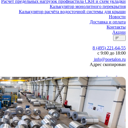
Расчет предельных нагрузок профнастила СКН и схем укладки
Калькулятор монолитного перекрытия
Калькулятор расчёта водосточной системы для крыши
Новости
Доставка и оплата
Контакты
Акции
8 (495) 221-64-55
с 9:00 до 18:00
info@poetalon.ru
Адрес скопирован