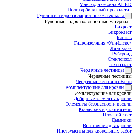
Мансардные окна AHRD
Поликарбонатный профнастил
Рулонные гидроизоляционные материалы
Рулонные гидроизоляционные материалы
Бикрост
Бикроэласт
Биполь
Гидроизоляция «Унифлекс»
Линокром
Рубероид
Стеклоизол
Техноэласт
Чердачные лестницы
Чердачные лестницы
Чердачные лестницы Fakro
Комплектующие для кровли
Комплектующие для кровли
Доборные элементы кровли
Элементы безопасности кровли
Кровельные уплотнители
Плоский лист
Дымники
Вентиляция для кровли
Инструменты для кровельных работ