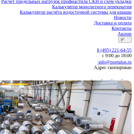
Расчет предельных нагрузок профнастила СКН и схем укладки
Калькулятор монолитного перекрытия
Калькулятор расчёта водосточной системы для крыши
Новости
Доставка и оплата
Контакты
Акции
8 (495) 221-64-55
с 9:00 до 18:00
info@poetalon.ru
Адрес скопирован