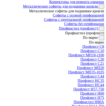
Корректоры для ремонта царапин
Металлические софиты для подшивки кровли
Металлические софиты для подшивки кровли
Софиты с полной перфорацией
Софиты с центральной перфорацией
Софиты без перфорации
Профнастил (профлист)
Профнастил (профлист)
По марке
По марке
Профлист С8
Профлист С10
Профлист МП18-1100
Профлист С20
Профлист С21
Профлист МП20
Профлист МП35-1035
Профлист С44
Профлист НС35
Профлист НС44
Профлист Н57-750
Профлист Н60
Профлист Н75
Профнастил Н80А