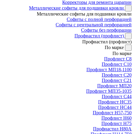
Корректоры для ремонта царапин
Металлические софиты для подшивки кровли
Металлические софиты для подшивки кровли
Софиты с полной перфорацией
Софиты с центральной перфорацией
Софиты без перфорации
Профнастил (профлист)
Профнастил (профлист)
По марке
По марке
Профлист С8
Профлист С10
Профлист МП18-1100
Профлист С20
Профлист С21
Профлист МП20
Профлист МП35-1035
Профлист С44
Профлист НС35
Профлист НС44
Профлист Н57-750
Профлист Н60
Профлист Н75
Профнастил Н80А