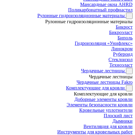
Мансардные окна AHRD
Поликарбонатный профнастил
Рулонные гидроизоляционные материалы
Рулонные гидроизоляционные материалы
Бикрост
Бикроэласт
Биполь
Гидроизоляция «Унифлекс»
Линокром
Рубероид
Стеклоизол
Техноэласт
Чердачные лестницы
Чердачные лестницы
Чердачные лестницы Fakro
Комплектующие для кровли
Комплектующие для кровли
Доборные элементы кровли
Элементы безопасности кровли
Кровельные уплотнители
Плоский лист
Дымники
Вентиляция для кровли
Инструменты для кровельных работ