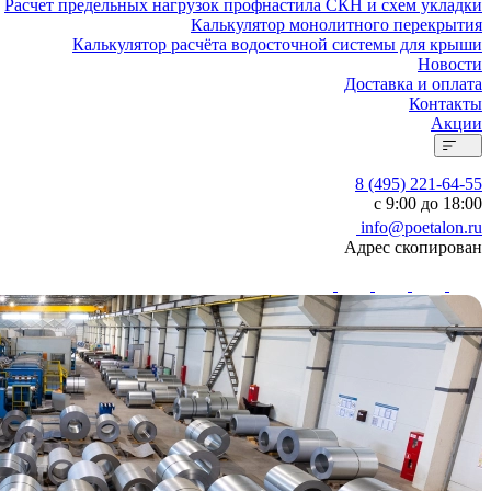
Расчет предельных нагрузок профнастила СКН и схем укладки
Калькулятор монолитного перекрытия
Калькулятор расчёта водосточной системы для крыши
Новости
Доставка и оплата
Контакты
Акции
8 (495) 221-64-55
с 9:00 до 18:00
info@poetalon.ru
Адрес скопирован