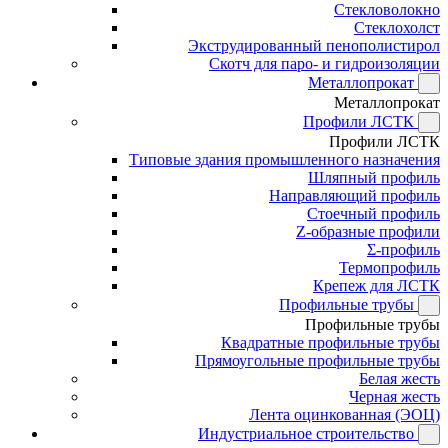
Стекловолокно
Стеклохолст
Экструдированный пенополистирол
Скотч для паро- и гидроизоляции
Металлопрокат
Металлопрокат
Профили ЛСТК
Профили ЛСТК
Типовые здания промышленного назначения
Шляпный профиль
Направляющий профиль
Стоечный профиль
Z-образные профили
Σ-профиль
Термопрофиль
Крепеж для ЛСТК
Профильные трубы
Профильные трубы
Квадратные профильные трубы
Прямоугольные профильные трубы
Белая жесть
Черная жесть
Лента оцинкованная (ЭОЦ)
Индустриальное строительство