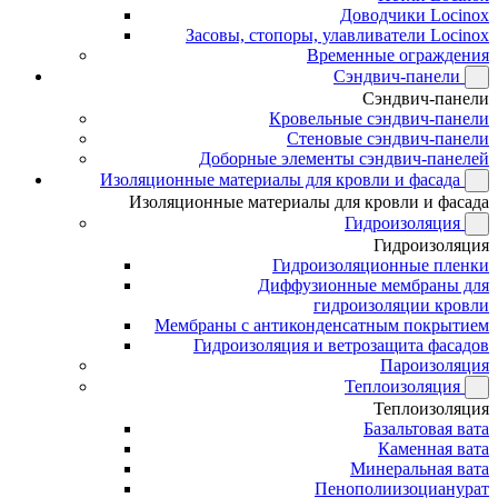
Доводчики Locinox
Засовы, стопоры, улавливатели Locinox
Временные ограждения
Сэндвич-панели
Сэндвич-панели
Кровельные сэндвич-панели
Стеновые сэндвич-панели
Доборные элементы сэндвич-панелей
Изоляционные материалы для кровли и фасада
Изоляционные материалы для кровли и фасада
Гидроизоляция
Гидроизоляция
Гидроизоляционные пленки
Диффузионные мембраны для
гидроизоляции кровли
Мембраны с антиконденсатным покрытием
Гидроизоляция и ветрозащита фасадов
Пароизоляция
Теплоизоляция
Теплоизоляция
Базальтовая вата
Каменная вата
Минеральная вата
Пенополиизоцианурат