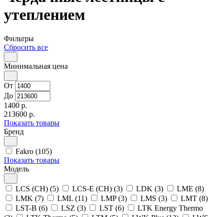
утеплением
Фильтры
Сбросить все
Минимальная цена
От
До
1400 р.
213600 р.
Показать товары
Бренд
Fakro (105)
Показать товары
Модель
LCS (CH) (5)
LCS-E (CH) (3)
LDK (3)
LME (8)
LMK (7)
LML (11)
LMP (3)
LMS (3)
LMT (8)
LST-B (6)
LSZ (3)
LSТ (6)
LTK Energy Thermo