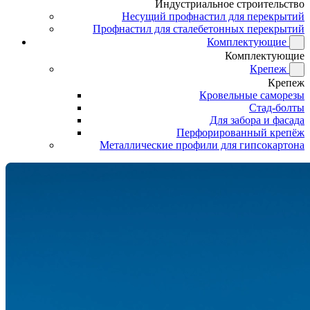
Индустриальное строительство
Несущий профнастил для перекрытий
Профнастил для сталебетонных перекрытий
Комплектующие
Комплектующие
Крепеж
Крепеж
Кровельные саморезы
Стад-болты
Для забора и фасада
Перфорированный крепёж
Металлические профили для гипсокартона