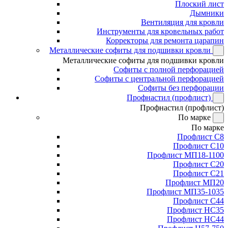
Плоский лист
Дымники
Вентиляция для кровли
Инструменты для кровельных работ
Корректоры для ремонта царапин
Металлические софиты для подшивки кровли
Металлические софиты для подшивки кровли
Софиты с полной перфорацией
Софиты с центральной перфорацией
Софиты без перфорации
Профнастил (профлист)
Профнастил (профлист)
По марке
По марке
Профлист С8
Профлист С10
Профлист МП18-1100
Профлист С20
Профлист С21
Профлист МП20
Профлист МП35-1035
Профлист С44
Профлист НС35
Профлист НС44