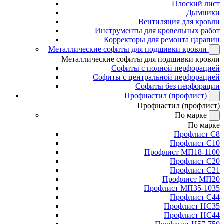
Плоский лист
Дымники
Вентиляция для кровли
Инструменты для кровельных работ
Корректоры для ремонта царапин
Металлические софиты для подшивки кровли
Металлические софиты для подшивки кровли
Софиты с полной перфорацией
Софиты с центральной перфорацией
Софиты без перфорации
Профнастил (профлист)
Профнастил (профлист)
По марке
По марке
Профлист С8
Профлист С10
Профлист МП18-1100
Профлист С20
Профлист С21
Профлист МП20
Профлист МП35-1035
Профлист С44
Профлист НС35
Профлист НС44