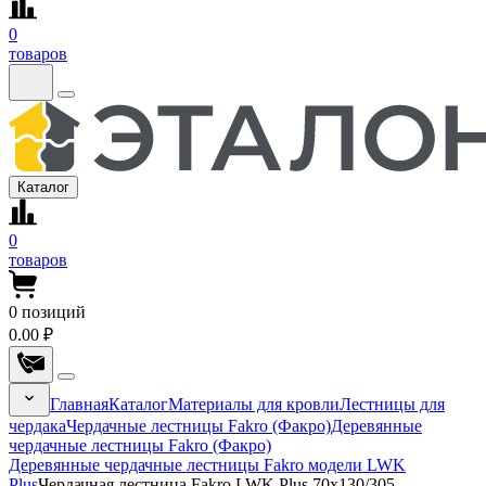
0
товаров
Каталог
0
товаров
0
позиций
0.00 ₽
Главная
Каталог
Материалы для кровли
Лестницы для
чердака
Чердачные лестницы Fakro (Факро)
Деревянные
чердачные лестницы Fakro (Факро)
Деревянные чердачные лестницы Fakro модели LWK
Plus
Чердачная лестница Fakro LWK Plus 70x130/305