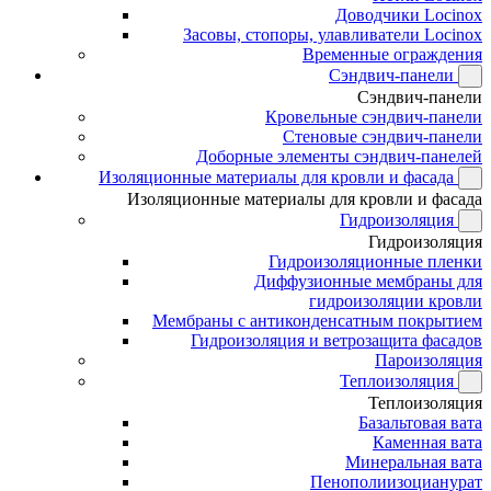
Доводчики Locinox
Засовы, стопоры, улавливатели Locinox
Временные ограждения
Сэндвич-панели
Сэндвич-панели
Кровельные сэндвич-панели
Стеновые сэндвич-панели
Доборные элементы сэндвич-панелей
Изоляционные материалы для кровли и фасада
Изоляционные материалы для кровли и фасада
Гидроизоляция
Гидроизоляция
Гидроизоляционные пленки
Диффузионные мембраны для
гидроизоляции кровли
Мембраны с антиконденсатным покрытием
Гидроизоляция и ветрозащита фасадов
Пароизоляция
Теплоизоляция
Теплоизоляция
Базальтовая вата
Каменная вата
Минеральная вата
Пенополиизоцианурат