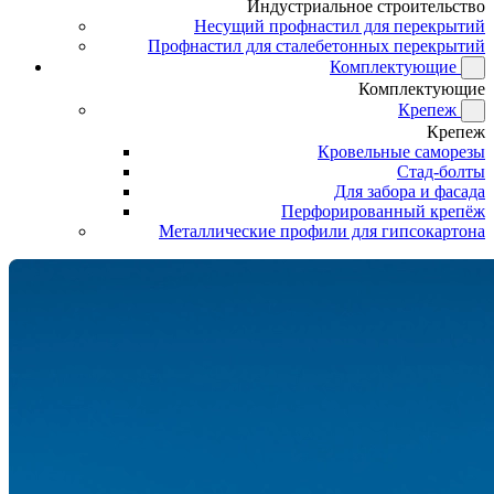
Индустриальное строительство
Несущий профнастил для перекрытий
Профнастил для сталебетонных перекрытий
Комплектующие
Комплектующие
Крепеж
Крепеж
Кровельные саморезы
Стад-болты
Для забора и фасада
Перфорированный крепёж
Металлические профили для гипсокартона