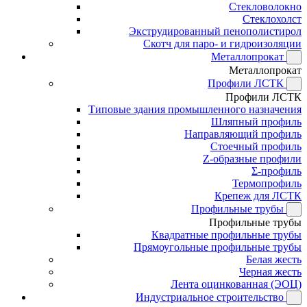
Стекловолокно
Стеклохолст
Экструдированный пенополистирол
Скотч для паро- и гидроизоляции
Металлопрокат
Металлопрокат
Профили ЛСТК
Профили ЛСТК
Типовые здания промышленного назначения
Шляпный профиль
Направляющий профиль
Стоечный профиль
Z-образные профили
Σ-профиль
Термопрофиль
Крепеж для ЛСТК
Профильные трубы
Профильные трубы
Квадратные профильные трубы
Прямоугольные профильные трубы
Белая жесть
Черная жесть
Лента оцинкованная (ЭОЦ)
Индустриальное строительство