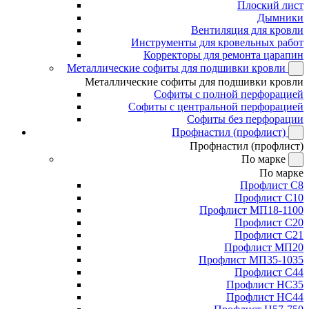
Плоский лист
Дымники
Вентиляция для кровли
Инструменты для кровельных работ
Корректоры для ремонта царапин
Металлические софиты для подшивки кровли
Металлические софиты для подшивки кровли
Софиты с полной перфорацией
Софиты с центральной перфорацией
Софиты без перфорации
Профнастил (профлист)
Профнастил (профлист)
По марке
По марке
Профлист С8
Профлист С10
Профлист МП18-1100
Профлист С20
Профлист С21
Профлист МП20
Профлист МП35-1035
Профлист С44
Профлист НС35
Профлист НС44