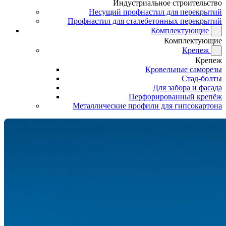
Индустриальное строительство
Несущий профнастил для перекрытий
Профнастил для сталебетонных перекрытий
Комплектующие
Комплектующие
Крепеж
Крепеж
Кровельные саморезы
Стад-болты
Для забора и фасада
Перфорированный крепёж
Металлические профили для гипсокартона