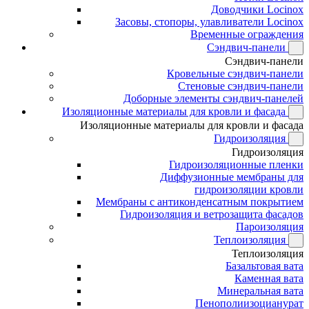
Доводчики Locinox
Засовы, стопоры, улавливатели Locinox
Временные ограждения
Сэндвич-панели
Сэндвич-панели
Кровельные сэндвич-панели
Стеновые сэндвич-панели
Доборные элементы сэндвич-панелей
Изоляционные материалы для кровли и фасада
Изоляционные материалы для кровли и фасада
Гидроизоляция
Гидроизоляция
Гидроизоляционные пленки
Диффузионные мембраны для
гидроизоляции кровли
Мембраны с антиконденсатным покрытием
Гидроизоляция и ветрозащита фасадов
Пароизоляция
Теплоизоляция
Теплоизоляция
Базальтовая вата
Каменная вата
Минеральная вата
Пенополиизоцианурат