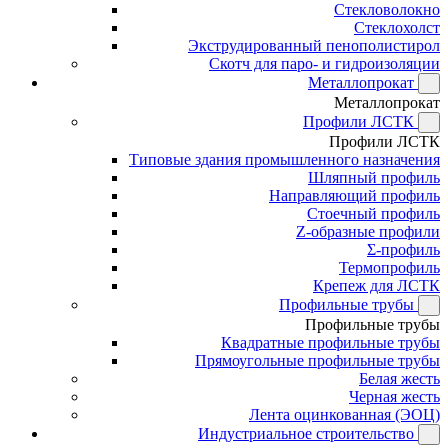
Стекловолокно
Стеклохолст
Экструдированный пенополистирол
Скотч для паро- и гидроизоляции
Металлопрокат
Металлопрокат
Профили ЛСТК
Профили ЛСТК
Типовые здания промышленного назначения
Шляпный профиль
Направляющий профиль
Стоечный профиль
Z-образные профили
Σ-профиль
Термопрофиль
Крепеж для ЛСТК
Профильные трубы
Профильные трубы
Квадратные профильные трубы
Прямоугольные профильные трубы
Белая жесть
Черная жесть
Лента оцинкованная (ЭОЦ)
Индустриальное строительство