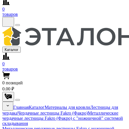
0
товаров
Каталог
0
товаров
0
позиций
0.00 ₽
Главная
Каталог
Материалы для кровли
Лестницы для
чердака
Чердачные лестницы Fakro (Факро)
Металлические
чердачные лестницы Fakro (Факро) с "ножничной" системой
складывания
Металлические чердачные лестницы Fakro с ножничной