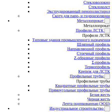
Стекловолокно
Стеклохолст
Экструдированный пенополистирол
Скотч для паро- и гидроизоляции
Металлопрокат
Металлопрокат
Профили ЛСТК
Профили ЛСТК
Типовые здания промышленного назначения
Шляпный профиль
Направляющий профиль
Стоечный профиль
Z-образные профили
Σ-профиль
Термопрофиль
Крепеж для ЛСТК
Профильные трубы
Профильные трубы
Квадратные профильные трубы
Прямоугольные профильные трубы
Белая жесть
Черная жесть
Лента оцинкованная (ЭОЦ)
Индустриальное строительство