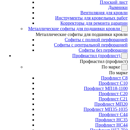
Плоский лист
Дымники
Вентиляция для кровли
Инструменты для кровельных работ
Корректоры для ремонта царапин
Металлические софиты для подшивки кровли
Металлические софиты для подшивки кровли
Софиты с полной перфорацией
Софиты с центральной перфорацией
Софиты без перфорации
Профнастил (профлист)
Профнастил (профлист)
По марке
По марке
Профлист С8
Профлист С10
Профлист МП18-1100
Профлист С20
Профлист С21
Профлист МП20
Профлист МП35-1035
Профлист С44
Профлист НС35
Профлист НС44