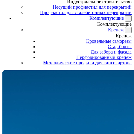
Индустриальное строительство
Несущий профнастил для перекрытий
Профнастил для сталебетонных перекрытий
Комплектующие
Комплектующие
Крепеж
Крепеж
Кровельные саморезы
Стад-болты
Для забора и фасада
Перфорированный крепёж
Металлические профили для гипсокартона