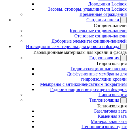
Доводчики Locinox
Засовы, стопоры, улавливатели Locinox
Временные ограждения
Сэндвич-панели
Сэндвич-панели
Кровельные сэндвич-панели
Стеновые сэндвич-панели
Доборные элементы сэндвич-панелей
Изоляционные материалы для кровли и фасада
Изоляционные материалы для кровли и фасада
Гидроизоляция
Гидроизоляция
Гидроизоляционные пленки
Диффузионные мембраны для
гидроизоляции кровли
Мембраны с антиконденсатным покрытием
Гидроизоляция и ветрозащита фасадов
Пароизоляция
Теплоизоляция
Теплоизоляция
Базальтовая вата
Каменная вата
Минеральная вата
Пенополиизоцианурат