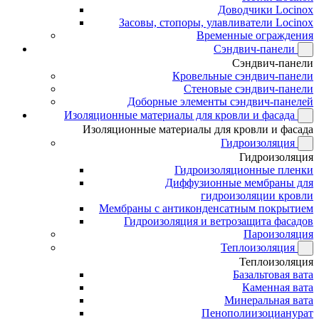
Доводчики Locinox
Засовы, стопоры, улавливатели Locinox
Временные ограждения
Сэндвич-панели
Сэндвич-панели
Кровельные сэндвич-панели
Стеновые сэндвич-панели
Доборные элементы сэндвич-панелей
Изоляционные материалы для кровли и фасада
Изоляционные материалы для кровли и фасада
Гидроизоляция
Гидроизоляция
Гидроизоляционные пленки
Диффузионные мембраны для
гидроизоляции кровли
Мембраны с антиконденсатным покрытием
Гидроизоляция и ветрозащита фасадов
Пароизоляция
Теплоизоляция
Теплоизоляция
Базальтовая вата
Каменная вата
Минеральная вата
Пенополиизоцианурат