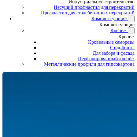
Индустриальное строительство
Несущий профнастил для перекрытий
Профнастил для сталебетонных перекрытий
Комплектующие
Комплектующие
Крепеж
Крепеж
Кровельные саморезы
Стад-болты
Для забора и фасада
Перфорированный крепёж
Металлические профили для гипсокартона