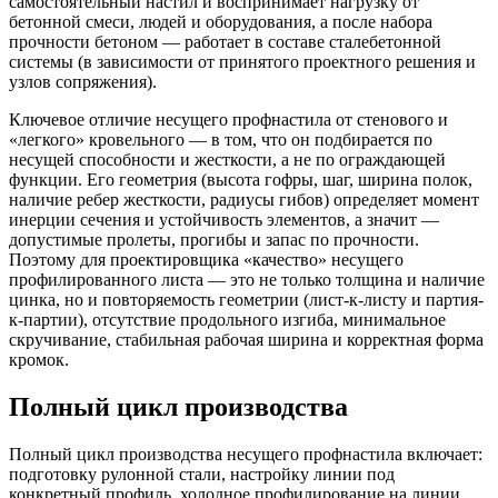
самостоятельный настил и воспринимает нагрузку от
бетонной смеси, людей и оборудования, а после набора
прочности бетоном — работает в составе сталебетонной
системы (в зависимости от принятого проектного решения и
узлов сопряжения).
Ключевое отличие несущего профнастила от стенового и
«легкого» кровельного — в том, что он подбирается по
несущей способности и жесткости, а не по ограждающей
функции. Его геометрия (высота гофры, шаг, ширина полок,
наличие ребер жесткости, радиусы гибов) определяет момент
инерции сечения и устойчивость элементов, а значит —
допустимые пролеты, прогибы и запас по прочности.
Поэтому для проектировщика «качество» несущего
профилированного листа — это не только толщина и наличие
цинка, но и повторяемость геометрии (лист-к-листу и партия-
к-партии), отсутствие продольного изгиба, минимальное
скручивание, стабильная рабочая ширина и корректная форма
кромок.
Полный цикл производства
Полный цикл производства несущего профнастила включает:
подготовку рулонной стали, настройку линии под
конкретный профиль, холодное профилирование на линии