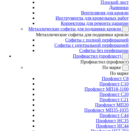
Плоский лист
Дымники
Вентиляция для кровли
Инструменты для кровельных работ
Корректоры для ремонта царапин
Металлические софиты для подшивки кровли
Металлические софиты для подшивки кровли
Софиты с полной перфорацией
Софиты с центральной перфорацией
Софиты без перфорации
Профнастил (профлист)
Профнастил (профлист)
По марке
По марке
Профлист С8
Профлист С10
Профлист МП18-1100
Профлист С20
Профлист С21
Профлист МП20
Профлист МП35-1035
Профлист С44
Профлист НС35
Профлист НС44