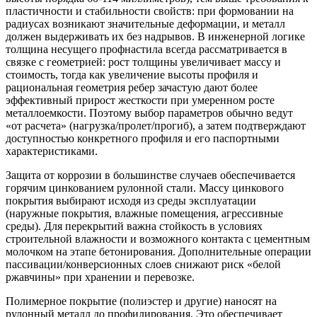
пластичности и стабильности свойств: при формовании на
радиусах возникают значительные деформации, и металл
должен выдерживать их без надрывов. В инженерной логике
толщина несущего профнастила всегда рассматривается в
связке с геометрией: рост толщины увеличивает массу и
стоимость, тогда как увеличение высоты профиля и
рациональная геометрия ребер зачастую дают более
эффективный прирост жесткости при умеренном росте
металлоемкости. Поэтому выбор параметров обычно ведут
«от расчета» (нагрузка/пролет/прогиб), а затем подтверждают
доступностью конкретного профиля и его паспортными
характеристиками.
Защита от коррозии в большинстве случаев обеспечивается
горячим цинкованием рулонной стали. Массу цинкового
покрытия выбирают исходя из среды эксплуатации
(наружные покрытия, влажные помещения, агрессивные
среды). Для перекрытий важна стойкость в условиях
строительной влажности и возможного контакта с цементным
молочком на этапе бетонирования. Дополнительные операции
пассивации/конверсионных слоев снижают риск «белой
ржавчины» при хранении и перевозке.
Полимерное покрытие (полиэстер и другие) наносят на
рулонный металл до профилирования. Это обеспечивает