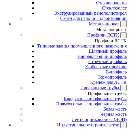
Стекловолокно
Стеклохолст
Экструдированный пенополистирол
Скотч для паро- и гидроизоляции
Металлопрокат
Металлопрокат
Профили ЛСТК
Профили ЛСТК
Типовые здания промышленного назначения
Шляпный профиль
Направляющий профиль
Стоечный профиль
Z-образные профили
Σ-профиль
Термопрофиль
Крепеж для ЛСТК
Профильные трубы
Профильные трубы
Квадратные профильные трубы
Прямоугольные профильные трубы
Белая жесть
Черная жесть
Лента оцинкованная (ЭОЦ)
Индустриальное строительство