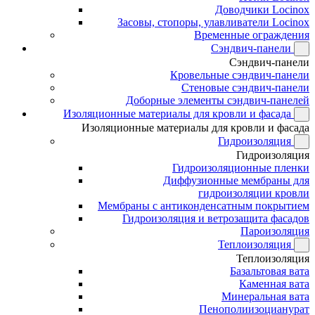
Доводчики Locinox
Засовы, стопоры, улавливатели Locinox
Временные ограждения
Сэндвич-панели
Сэндвич-панели
Кровельные сэндвич-панели
Стеновые сэндвич-панели
Доборные элементы сэндвич-панелей
Изоляционные материалы для кровли и фасада
Изоляционные материалы для кровли и фасада
Гидроизоляция
Гидроизоляция
Гидроизоляционные пленки
Диффузионные мембраны для
гидроизоляции кровли
Мембраны с антиконденсатным покрытием
Гидроизоляция и ветрозащита фасадов
Пароизоляция
Теплоизоляция
Теплоизоляция
Базальтовая вата
Каменная вата
Минеральная вата
Пенополиизоцианурат