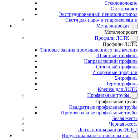
Стекловолокно
Стеклохолст
Экструдированный пенополистирол
Скотч для паро- и гидроизоляции
Металлопрокат
Металлопрокат
Профили ЛСТК
Профили ЛСТК
Типовые здания промышленного назначения
Шляпный профиль
Направляющий профиль
Стоечный профиль
Z-образные профили
Σ-профиль
Термопрофиль
Крепеж для ЛСТК
Профильные трубы
Профильные трубы
Квадратные профильные трубы
Прямоугольные профильные трубы
Белая жесть
Черная жесть
Лента оцинкованная (ЭОЦ)
Индустриальное строительство