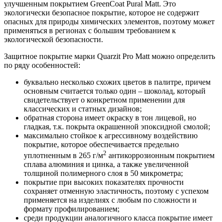
улучшенным покрытием GreenCoat Pural Matt. Это
экологически безопасное покрытие, которое не содержит
опасных для природы химических элементов, поэтому может
применяться в регионах с большим требованием к
экологической безопасности.
Защитное покрытие марки Quarzit Pro Matt можно определить
по ряду особенностей:
буквально несколько схожих цветов в палитре, причем
основным считается только один – шоколад, который
свидетельствует о конкретном применении для
классических и статных дизайнов;
обратная сторона имеет окраску в тон лицевой, но
гладкая, т.к. покрыта окрашенной эпоксидной смолой;
максимально стойкое к агрессивному воздействию
покрытие, которое обеспечивается предельно
2
уплотненным в 265 г/м
антикоррозионным покрытием
сплава алюминия и цинка, а также увеличенной
толщиной полимерного слоя в 50 микрометра;
покрытие при высоких показателях прочности
сохраняет отменную эластичность, поэтому с успехом
применяется на изделиях с любым по сложности и
формату профилированием;
среди продукции аналогичного класса покрытие имеет