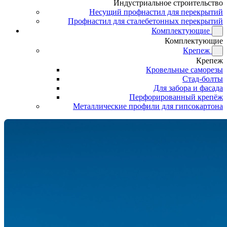
Индустриальное строительство
Несущий профнастил для перекрытий
Профнастил для сталебетонных перекрытий
Комплектующие
Комплектующие
Крепеж
Крепеж
Кровельные саморезы
Стад-болты
Для забора и фасада
Перфорированный крепёж
Металлические профили для гипсокартона