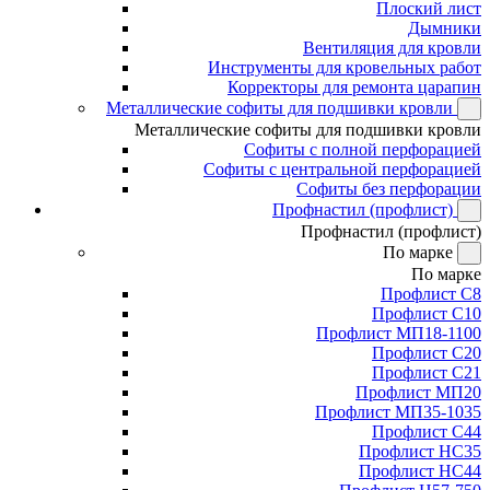
Плоский лист
Дымники
Вентиляция для кровли
Инструменты для кровельных работ
Корректоры для ремонта царапин
Металлические софиты для подшивки кровли
Металлические софиты для подшивки кровли
Софиты с полной перфорацией
Софиты с центральной перфорацией
Софиты без перфорации
Профнастил (профлист)
Профнастил (профлист)
По марке
По марке
Профлист С8
Профлист С10
Профлист МП18-1100
Профлист С20
Профлист С21
Профлист МП20
Профлист МП35-1035
Профлист С44
Профлист НС35
Профлист НС44