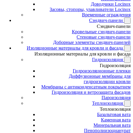
Доводчики Locinox
Засовы, стопоры, улавливатели Locinox
Временные ограждения
Сэндвич-панели
Сэндвич-панели
Кровельные сэндвич-панели
Стеновые сэндвич-панели
Доборные элементы сэндвич-панелей
Изоляционные материалы для кровли и фасада
Изоляционные материалы для кровли и фасада
Гидроизоляция
Гидроизоляция
Гидроизоляционные пленки
Диффузионные мембраны для
гидроизоляции кровли
Мембраны с антиконденсатным покрытием
Гидроизоляция и ветрозащита фасадов
Пароизоляция
Теплоизоляция
Теплоизоляция
Базальтовая вата
Каменная вата
Минеральная вата
Пенополиизоцианурат