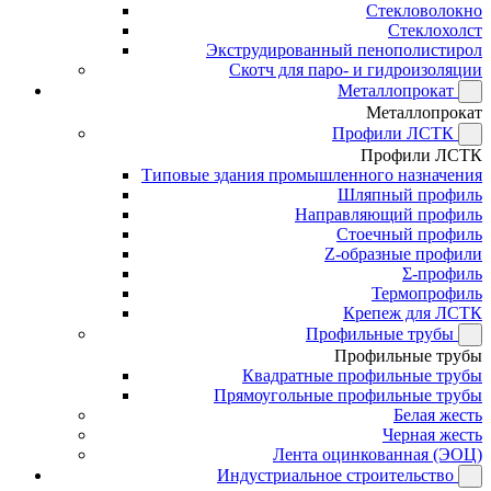
Стекловолокно
Стеклохолст
Экструдированный пенополистирол
Скотч для паро- и гидроизоляции
Металлопрокат
Металлопрокат
Профили ЛСТК
Профили ЛСТК
Типовые здания промышленного назначения
Шляпный профиль
Направляющий профиль
Стоечный профиль
Z-образные профили
Σ-профиль
Термопрофиль
Крепеж для ЛСТК
Профильные трубы
Профильные трубы
Квадратные профильные трубы
Прямоугольные профильные трубы
Белая жесть
Черная жесть
Лента оцинкованная (ЭОЦ)
Индустриальное строительство