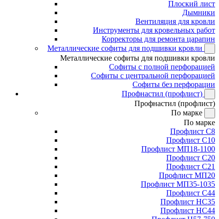
Плоский лист
Дымники
Вентиляция для кровли
Инструменты для кровельных работ
Корректоры для ремонта царапин
Металлические софиты для подшивки кровли
Металлические софиты для подшивки кровли
Софиты с полной перфорацией
Софиты с центральной перфорацией
Софиты без перфорации
Профнастил (профлист)
Профнастил (профлист)
По марке
По марке
Профлист С8
Профлист С10
Профлист МП18-1100
Профлист С20
Профлист С21
Профлист МП20
Профлист МП35-1035
Профлист С44
Профлист НС35
Профлист НС44