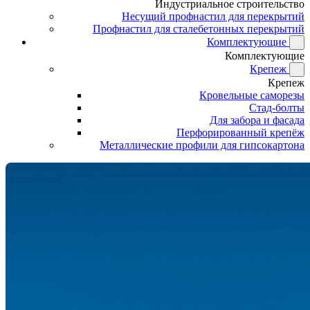
Индустриальное строительство
Несущий профнастил для перекрытий
Профнастил для сталебетонных перекрытий
Комплектующие
Комплектующие
Крепеж
Крепеж
Кровельные саморезы
Стад-болты
Для забора и фасада
Перфорированный крепёж
Металлические профили для гипсокартона