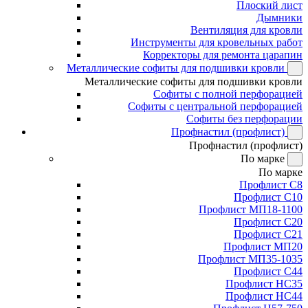
Плоский лист
Дымники
Вентиляция для кровли
Инструменты для кровельных работ
Корректоры для ремонта царапин
Металлические софиты для подшивки кровли
Металлические софиты для подшивки кровли
Софиты с полной перфорацией
Софиты с центральной перфорацией
Софиты без перфорации
Профнастил (профлист)
Профнастил (профлист)
По марке
По марке
Профлист С8
Профлист С10
Профлист МП18-1100
Профлист С20
Профлист С21
Профлист МП20
Профлист МП35-1035
Профлист С44
Профлист НС35
Профлист НС44