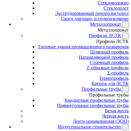
Стекловолокно
Стеклохолст
Экструдированный пенополистирол
Скотч для паро- и гидроизоляции
Металлопрокат
Металлопрокат
Профили ЛСТК
Профили ЛСТК
Типовые здания промышленного назначения
Шляпный профиль
Направляющий профиль
Стоечный профиль
Z-образные профили
Σ-профиль
Термопрофиль
Крепеж для ЛСТК
Профильные трубы
Профильные трубы
Квадратные профильные трубы
Прямоугольные профильные трубы
Белая жесть
Черная жесть
Лента оцинкованная (ЭОЦ)
Индустриальное строительство