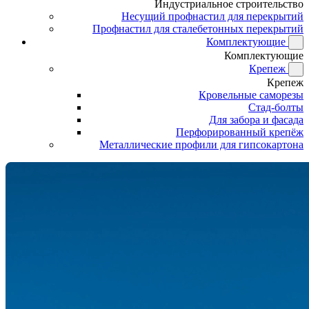
Индустриальное строительство
Несущий профнастил для перекрытий
Профнастил для сталебетонных перекрытий
Комплектующие
Комплектующие
Крепеж
Крепеж
Кровельные саморезы
Стад-болты
Для забора и фасада
Перфорированный крепёж
Металлические профили для гипсокартона