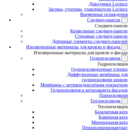
Доводчики Locinox
Засовы, стопоры, улавливатели Locinox
Временные ограждения
Сэндвич-панели
Сэндвич-панели
Кровельные сэндвич-панели
Стеновые сэндвич-панели
Доборные элементы сэндвич-панелей
Изоляционные материалы для кровли и фасада
Изоляционные материалы для кровли и фасада
Гидроизоляция
Гидроизоляция
Гидроизоляционные пленки
Диффузионные мембраны для
гидроизоляции кровли
Мембраны с антиконденсатным покрытием
Гидроизоляция и ветрозащита фасадов
Пароизоляция
Теплоизоляция
Теплоизоляция
Базальтовая вата
Каменная вата
Минеральная вата
Пенополиизоцианурат