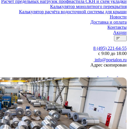
Расчет предельных нагрузок профнастила СКН и схем укладки
Калькулятор монолитного перекрытия
Калькулятор расчёта водосточной системы для крыши
Новости
Доставка и оплата
Контакты
Акции
8 (495) 221-64-55
с 9:00 до 18:00
info@poetalon.ru
Адрес скопирован