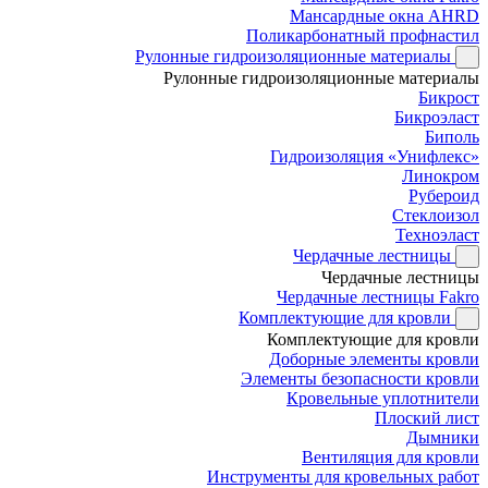
Мансардные окна AHRD
Поликарбонатный профнастил
Рулонные гидроизоляционные материалы
Рулонные гидроизоляционные материалы
Бикрост
Бикроэласт
Биполь
Гидроизоляция «Унифлекс»
Линокром
Рубероид
Стеклоизол
Техноэласт
Чердачные лестницы
Чердачные лестницы
Чердачные лестницы Fakro
Комплектующие для кровли
Комплектующие для кровли
Доборные элементы кровли
Элементы безопасности кровли
Кровельные уплотнители
Плоский лист
Дымники
Вентиляция для кровли
Инструменты для кровельных работ