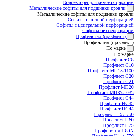
Корректоры для ремонта царапин
Металлические софиты для подшивки кровли
Металлические софиты для подшивки кровли
Софиты с полной перфорацией
Софиты с центральной перфорацией
Софиты без перфорации
Профнастил (профлист)
Профнастил (профлист)
По марке
По марке
Профлист С8
Профлист С10
Профлист МП18-1100
Профлист С20
Профлист С21
Профлист МП20
Профлист МП35-1035
Профлист С44
Профлист НС35
Профлист НС44
Профлист Н57-750
Профлист Н60
Профлист Н75
Профнастил Н80А